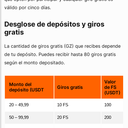
válido por cinco días.
Desglose de depósitos y giros
gratis
La cantidad de giros gratis (GZ) que recibes depende
de tu depósito. Puedes recibir hasta 80 giros gratis
según el monto depositado.
Valor
Monto del
Giros gratis
de FS
depósito (USDT
(USDT)
20 – 49,99
10 FS
100
50 – 99,99
20 FS
200