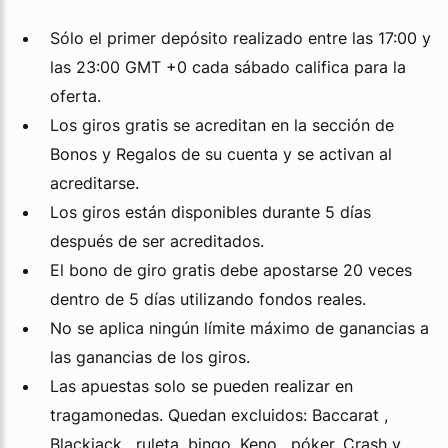
Sólo el primer depósito realizado entre las 17:00 y
las 23:00 GMT +0 cada sábado califica para la
oferta.
Los giros gratis se acreditan en la sección de
Bonos y Regalos de su cuenta y se activan al
acreditarse.
Los giros están disponibles durante 5 días
después de ser acreditados.
El bono de giro gratis debe apostarse 20 veces
dentro de 5 días utilizando fondos reales.
No se aplica ningún límite máximo de ganancias a
las ganancias de los giros.
Las apuestas solo se pueden realizar en
tragamonedas. Quedan excluidos: Baccarat ,
Blackjack , ruleta, bingo, Keno , póker, Crash y