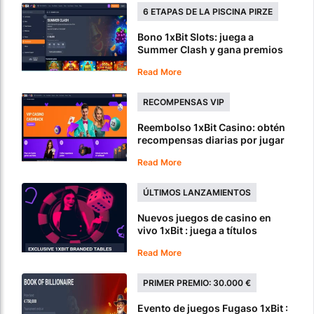
6 ETAPAS DE LA PISCINA PIRZE
Bono 1xBit Slots: juega a
Summer Clash y gana premios
en efectivo.
Read More
RECOMPENSAS VIP
Reembolso 1xBit Casino: obtén
recompensas diarias por jugar
en el casino.
Read More
ÚLTIMOS LANZAMIENTOS
Nuevos juegos de casino en
vivo 1xBit : juega a títulos
exclusivos de blackjack y ruleta.
Read More
PRIMER PREMIO: 30.000 €
Evento de juegos Fugaso 1xBit :