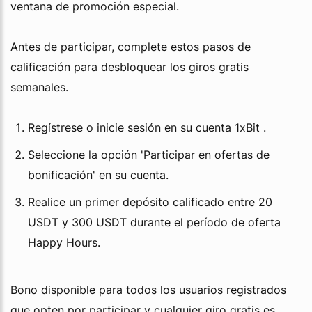
ventana de promoción especial.
Antes de participar, complete estos pasos de
calificación para desbloquear los giros gratis
semanales.
Regístrese o inicie sesión en su cuenta 1xBit .
Seleccione la opción 'Participar en ofertas de
bonificación' en su cuenta.
Realice un primer depósito calificado entre 20
USDT y 300 USDT durante el período de oferta
Happy Hours.
Bono disponible para todos los usuarios registrados
que opten por participar y cualquier giro gratis es