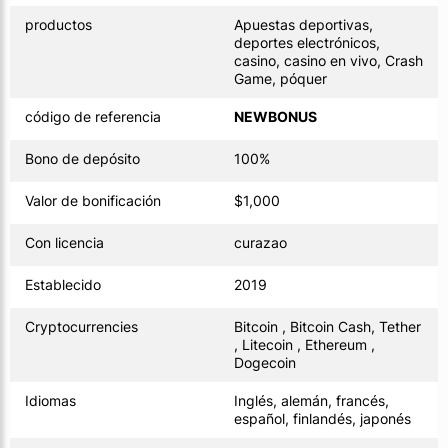
productos
Apuestas deportivas,
deportes electrónicos,
casino, casino en vivo, Crash
Game, póquer
código de referencia
NEWBONUS
Bono de depósito
100%
Valor de bonificación
$1,000
Con licencia
curazao
Establecido
2019
Cryptocurrencies
Bitcoin , Bitcoin Cash, Tether
, Litecoin , Ethereum ,
Dogecoin
Idiomas
Inglés, alemán, francés,
español, finlandés, japonés