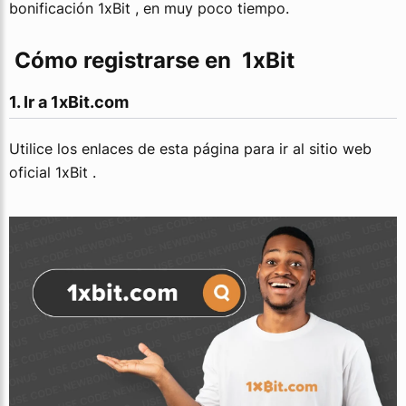
bonificación 1xBit , en muy poco tiempo.
 Cómo registrarse en  1xBit 
Ir a 1xBit.com
Utilice los enlaces de esta página para ir al sitio web
oficial 1xBit .