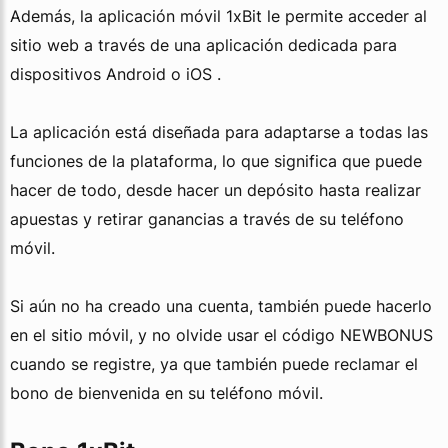
Además, la aplicación móvil 1xBit le permite acceder al
sitio web a través de una aplicación dedicada para
dispositivos Android o iOS .
La aplicación está diseñada para adaptarse a todas las
funciones de la plataforma, lo que significa que puede
hacer de todo, desde hacer un depósito hasta realizar
apuestas y retirar ganancias a través de su teléfono
móvil.
Si aún no ha creado una cuenta, también puede hacerlo
en el sitio móvil, y no olvide usar el código NEWBONUS
cuando se registre, ya que también puede reclamar el
bono de bienvenida en su teléfono móvil.