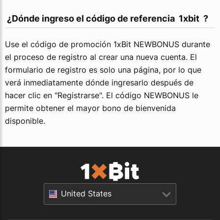
 ¿Dónde ingreso el código de referencia  1xbit  ?
Use el código de promoción 1xBit NEWBONUS durante
el proceso de registro al crear una nueva cuenta. El
formulario de registro es solo una página, por lo que
verá inmediatamente dónde ingresarlo después de
hacer clic en "Registrarse". El código NEWBONUS le
permite obtener el mayor bono de bienvenida
disponible.
United States