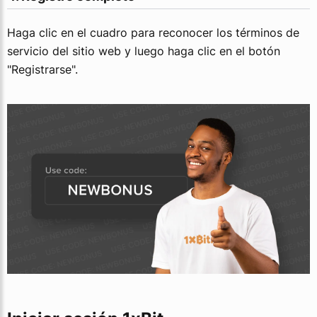
Haga clic en el cuadro para reconocer los términos de
servicio del sitio web y luego haga clic en el botón
"Registrarse".