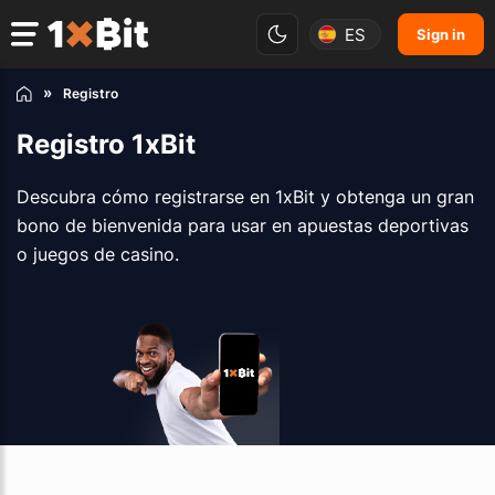
ES
Sign in
Registro
Registro 1xBit
Descubra cómo registrarse en 1xBit y obtenga un gran
bono de bienvenida para usar en apuestas deportivas
o juegos de casino.