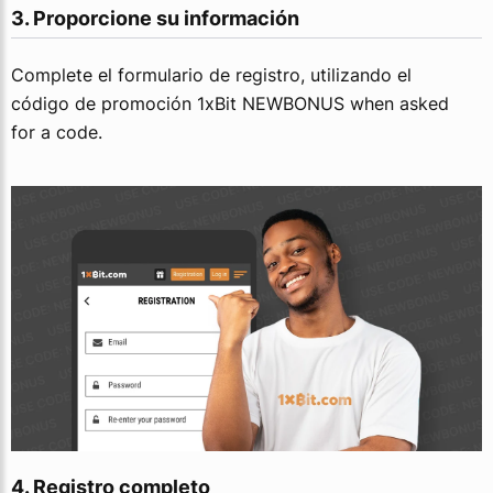
Proporcione su información
Complete el formulario de registro, utilizando el
código de promoción 1xBit NEWBONUS when asked
for a code.
Registro completo