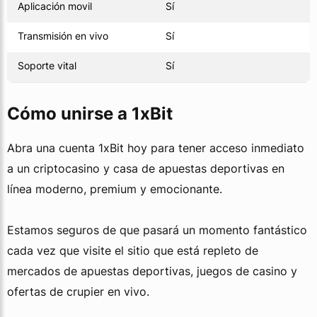
Aplicación movil
Sí
Transmisión en vivo
Sí
Soporte vital
Sí
Cómo unirse a 1xBit
Abra una cuenta 1xBit hoy para tener acceso inmediato
a un criptocasino y casa de apuestas deportivas en
línea moderno, premium y emocionante.
Estamos seguros de que pasará un momento fantástico
cada vez que visite el sitio que está repleto de
mercados de apuestas deportivas, juegos de casino y
ofertas de crupier en vivo.