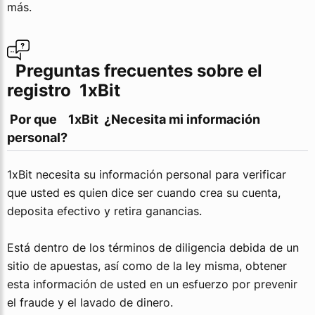
más.
  Preguntas frecuentes sobre el 
registro  1xBit 
 Por que    1xBit  ¿Necesita mi información 
personal?
1xBit necesita su información personal para verificar
que usted es quien dice ser cuando crea su cuenta,
deposita efectivo y retira ganancias.
Está dentro de los términos de diligencia debida de un
sitio de apuestas, así como de la ley misma, obtener
esta información de usted en un esfuerzo por prevenir
el fraude y el lavado de dinero.