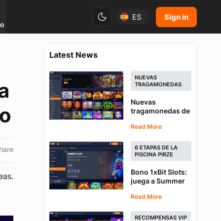
Sign in
ES
vo
Latest News
NUEVAS
a
TRAGAMONEDAS
Nuevas
no
tragamonedas de
casino en 1xBit :
Read More
juega a los
mejores juegos
nuevos.
6 ETAPAS DE LA
hare
PISCINA PIRZE
Bono 1xBit Slots:
eas.
juega a Summer
Clash y gana
Read More
premios en
efectivo.
RECOMPENSAS VIP