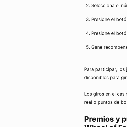
Selecciona el n
Presione el bo
Presione el botó
Gane recompensa
Para participar, los
disponibles para gir
Los giros en el cas
real o puntos de bon
Premios y p