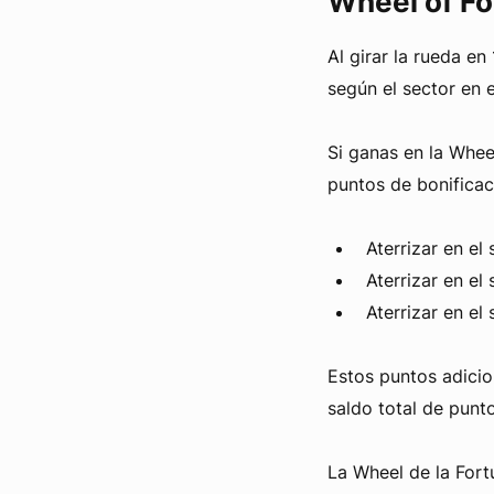
Wheel of Fo
Al girar la rueda en
según el sector en e
Si ganas en la Whee
puntos de bonificac
Aterrizar en el
Aterrizar en el
Aterrizar en el
Estos puntos adicio
saldo total de punto
La Wheel de la For