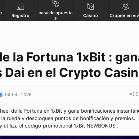
c
casa de apuesta
Registro
Casino
Crupier en vi
s
e la Fortuna 1xBit : gan
 Dai en el Crypto Casi
S
04 feb. 2026
eel de la Fortuna en 1xBit y gana bonificaciones instantán
ra la rueda y desbloquea puntos de bonificación y premios.
y utiliza el código promocional 1xBit NEWBONUS .