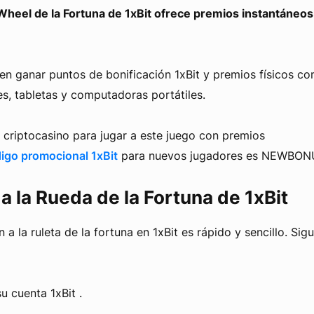
Wheel de la Fortuna de 1xBit ofrece premios instantáneos 
n ganar puntos de bonificación 1xBit y premios físicos c
es, tabletas y computadoras portátiles.
l criptocasino para jugar a este juego con premios
igo promocional 1xBit
para nuevos jugadores es NEWBON
a la Rueda de la Fortuna de 1xBit
 a la ruleta de la fortuna en 1xBit es rápido y sencillo. Sig
su cuenta 1xBit .