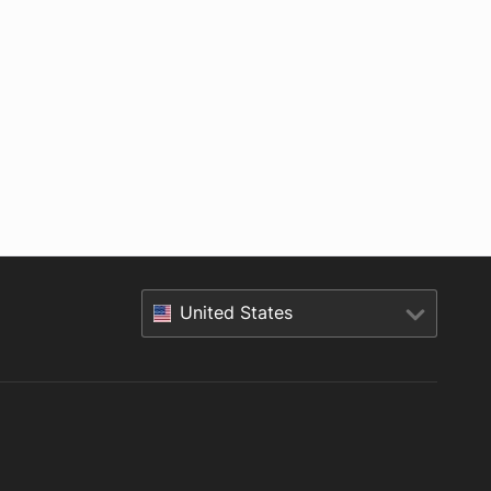
United States