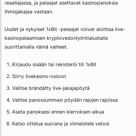
reaaliajassa, ja pelaajat asettavat kasinopanoksia
ihmisjakajaa vastaan.
Uudet ja nykyiset 1xBit -pelaajat voivat aloittaa live-
kasinopelaamisen kryptovedonlyöntialustalla
suorittamalla nämä vaiheet.
Kirjaudu sisään tai rekisteröi tili 1xBit
Siirry livekasino-osioon
Valitse brändätty live-jakajapöytä
Valitse panossummasi pöydän rajojen rajoissa
Aseta panoksesi ennen kierroksen alkua
Katso ottelua suorana ja viimeistele vetosi