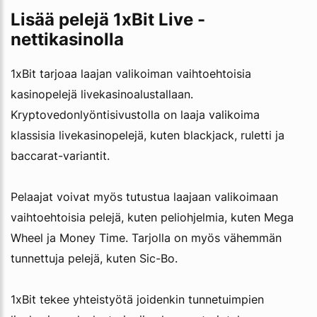
Lisää pelejä 1xBit Live -
nettikasinolla
1xBit tarjoaa laajan valikoiman vaihtoehtoisia
kasinopelejä livekasinoalustallaan.
Kryptovedonlyöntisivustolla on laaja valikoima
klassisia livekasinopelejä, kuten blackjack, ruletti ja
baccarat-variantit.
Pelaajat voivat myös tutustua laajaan valikoimaan
vaihtoehtoisia pelejä, kuten peliohjelmia, kuten Mega
Wheel ja Money Time. Tarjolla on myös vähemmän
tunnettuja pelejä, kuten Sic-Bo.
1xBit tekee yhteistyötä joidenkin tunnetuimpien