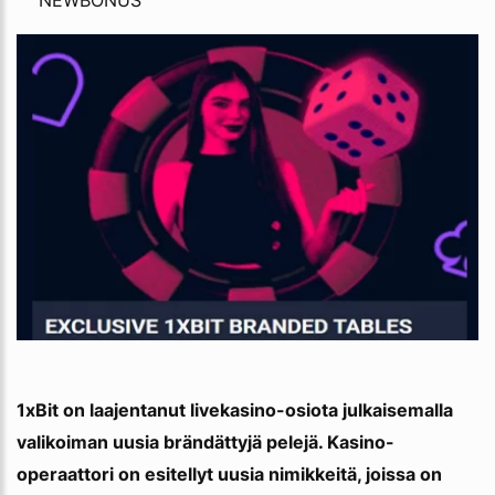
NEWBONUS
1xBit on laajentanut livekasino-osiota julkaisemalla
valikoiman uusia brändättyjä pelejä. Kasino-
operaattori on esitellyt uusia nimikkeitä, joissa on