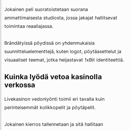
Jokainen peli suoratoistetaan suorana
ammattimaisesta studiosta, jossa jakajat hallitsevat
toimintaa reaaliajassa.
Brändätyissä pöydissä on yhdenmukaisia
suunnitteluelementtejä, kuten logot, pöytäasettelut ja
visuaaliset teemat, jotka heijastavat 1xBit identiteettiä.
Kuinka lyödä vetoa kasinolla
verkossa
Livekasinon vedonlyönti toimii eri tavalla kuin
perinteisemmät kolikkopelit ja pöytäpelit.
Jokainen kierros tallennetaan ja sitä hallitaan