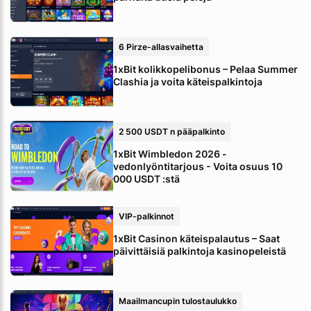
6 Pirze-allasvaihetta
1xBit kolikkopelibonus – Pelaa Summer
Clashia ja voita käteispalkintoja
2 500 USDT n pääpalkinto
1xBit Wimbledon 2026 -
vedonlyöntitarjous - Voita osuus 10
000 USDT :stä
VIP-palkinnot
1xBit Casinon käteispalautus – Saat
päivittäisiä palkintoja kasinopeleistä
Maailmancupin tulostaulukko