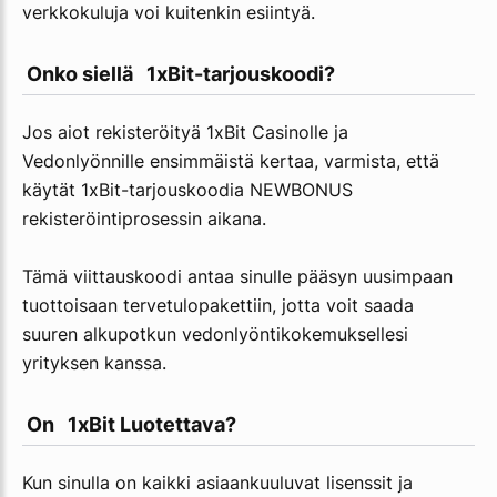
verkkokuluja voi kuitenkin esiintyä.
 Onko siellä   1xBit-tarjouskoodi?
Jos aiot rekisteröityä 1xBit Casinolle ja
Vedonlyönnille ensimmäistä kertaa, varmista, että
käytät 1xBit-tarjouskoodia NEWBONUS
rekisteröintiprosessin aikana.
Tämä viittauskoodi antaa sinulle pääsyn uusimpaan
tuottoisaan tervetulopakettiin, jotta voit saada
suuren alkupotkun vedonlyöntikokemuksellesi
yrityksen kanssa.
 On   1xBit Luotettava?
Kun sinulla on kaikki asiaankuuluvat lisenssit ja