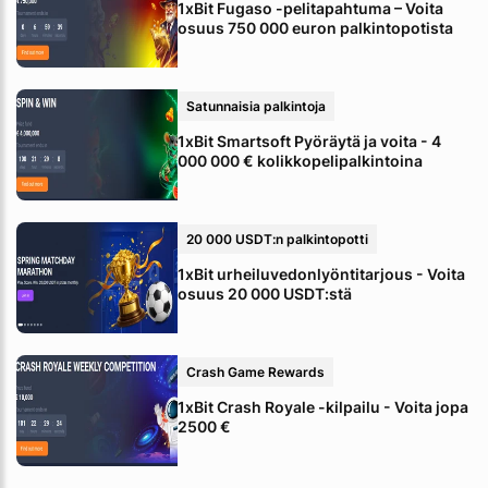
1xBit Fugaso -pelitapahtuma – Voita
osuus 750 000 euron palkintopotista
Satunnaisia palkintoja
1xBit Smartsoft Pyöräytä ja voita - 4
000 000 € kolikkopelipalkintoina
20 000 USDT:n palkintopotti
1xBit urheiluvedonlyöntitarjous - Voita
osuus 20 000 USDT:stä
Crash Game Rewards
1xBit Crash Royale -kilpailu - Voita jopa
2500 €