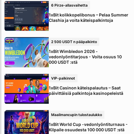
6 Pirze-allasvaihetta
1xBit kolikkopelibonus – Pelaa Summer
Clashia ja voita käteispalkintoja
2 500 USDT n pääpalkinto
1xBit Wimbledon 2026 -
vedonlyöntitarjous - Voita osuus 10
000 USDT :stä
VIP-palkinnot
1xBit Casinon käteispalautus – Saat
päivittäisiä palkintoja kasinopeleistä
Maailmancupin tulostaulukko
1xBit World Cup -vedonlyöntiturnaus -
Kilpaile osuudesta 100 000 USDT :stä