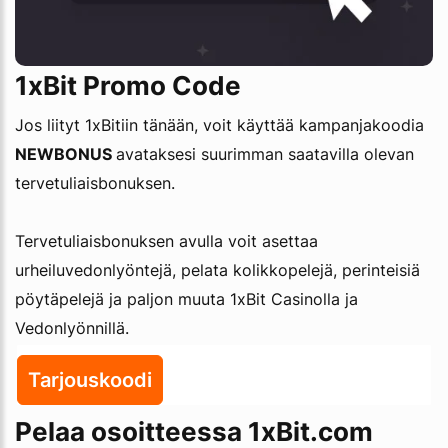
1xBit Promo Code
Jos liityt 1xBitiin tänään, voit käyttää kampanjakoodia
NEWBONUS
avataksesi suurimman saatavilla olevan
tervetuliaisbonuksen.
Tervetuliaisbonuksen avulla voit asettaa
urheiluvedonlyöntejä, pelata kolikkopelejä, perinteisiä
pöytäpelejä ja paljon muuta 1xBit Casinolla ja
Vedonlyönnillä.
Tarjouskoodi
Pelaa osoitteessa 1xBit.com