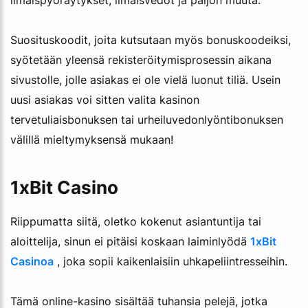
Suosituskoodit, joita kutsutaan myös bonuskoodeiksi,
syötetään yleensä rekisteröitymisprosessin aikana
sivustolle, jolle asiakas ei ole vielä luonut tiliä. Usein
uusi asiakas voi sitten valita kasinon
tervetuliaisbonuksen tai urheiluvedonlyöntibonuksen
välillä mieltymyksensä mukaan!
1xBit Casino
Riippumatta siitä, oletko kokenut asiantuntija tai
aloittelija, sinun ei pitäisi koskaan laiminlyödä
1xBit
Casinoa
, joka sopii kaikenlaisiin uhkapeliintresseihin.
Tämä online-kasino sisältää tuhansia pelejä, jotka