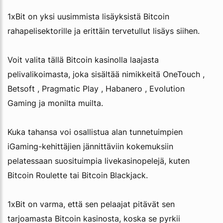
1xBit on yksi uusimmista lisäyksistä Bitcoin
rahapelisektorille ja erittäin tervetullut lisäys siihen.
Voit valita tällä Bitcoin kasinolla laajasta
pelivalikoimasta, joka sisältää nimikkeitä OneTouch ,
Betsoft , Pragmatic Play , Habanero , Evolution
Gaming ja monilta muilta.
Kuka tahansa voi osallistua alan tunnetuimpien
iGaming-kehittäjien jännittäviin kokemuksiin
pelatessaan suosituimpia livekasinopelejä, kuten
Bitcoin Roulette tai Bitcoin Blackjack.
1xBit on varma, että sen pelaajat pitävät sen
tarjoamasta Bitcoin kasinosta, koska se pyrkii