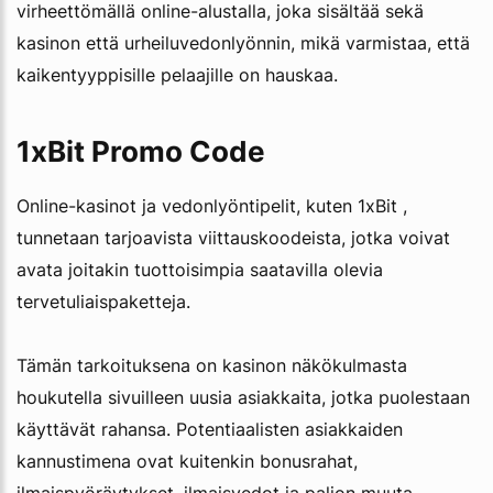
virheettömällä online-alustalla, joka sisältää sekä
kasinon että urheiluvedonlyönnin, mikä varmistaa, että
kaikentyyppisille pelaajille on hauskaa.
1xBit Promo Code
Online-kasinot ja vedonlyöntipelit, kuten 1xBit ,
tunnetaan tarjoavista viittauskoodeista, jotka voivat
avata joitakin tuottoisimpia saatavilla olevia
tervetuliaispaketteja.
Tämän tarkoituksena on kasinon näkökulmasta
houkutella sivuilleen uusia asiakkaita, jotka puolestaan
käyttävät rahansa. Potentiaalisten asiakkaiden
kannustimena ovat kuitenkin bonusrahat,
ilmaispyöräytykset, ilmaisvedot ja paljon muuta.