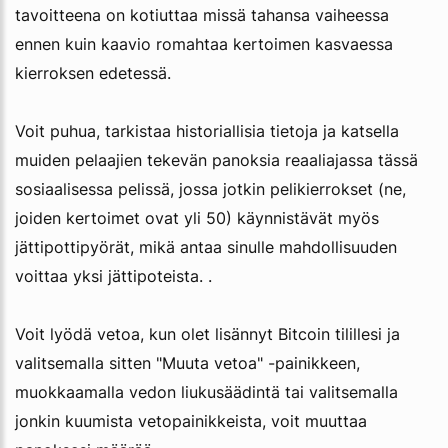
tavoitteena on kotiuttaa missä tahansa vaiheessa
ennen kuin kaavio romahtaa kertoimen kasvaessa
kierroksen edetessä.
Voit puhua, tarkistaa historiallisia tietoja ja katsella
muiden pelaajien tekevän panoksia reaaliajassa tässä
sosiaalisessa pelissä, jossa jotkin pelikierrokset (ne,
joiden kertoimet ovat yli 50) käynnistävät myös
jättipottipyörät, mikä antaa sinulle mahdollisuuden
voittaa yksi jättipoteista. .
Voit lyödä vetoa, kun olet lisännyt Bitcoin tilillesi ja
valitsemalla sitten "Muuta vetoa" -painikkeen,
muokkaamalla vedon liukusäädintä tai valitsemalla
jonkin kuumista vetopainikkeista, voit muuttaa