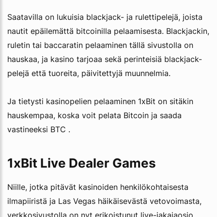
Saatavilla on lukuisia blackjack- ja rulettipelejä, joista
nautit epäilemättä bitcoinilla pelaamisesta. Blackjackin,
ruletin tai baccaratin pelaaminen tällä sivustolla on
hauskaa, ja kasino tarjoaa sekä perinteisiä blackjack-
pelejä että tuoreita, päivitettyjä muunnelmia.
Ja tietysti kasinopelien pelaaminen 1xBit on sitäkin
hauskempaa, koska voit pelata Bitcoin ja saada
vastineeksi BTC .
1xBit Live Dealer Games
Niille, jotka pitävät kasinoiden henkilökohtaisesta
ilmapiiristä ja Las Vegas häikäisevästä vetovoimasta,
verkkosivustolla on nyt erikoistunut live-jakajaosio,