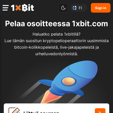
FI
Sign in
Pelaa osoitteessa 1xbit.com
Haluatko pelata 1xbitillä?
Lue tämän suositun kryptopelioperaattorin uusimmista
bitcoin-kolikkopeleistä, live-jakajapeleistä ja
urheiluvedonlyönnistä.