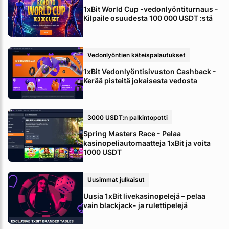
1xBit World Cup -vedonlyöntiturnaus -
Kilpaile osuudesta 100 000 USDT :stä
Vedonlyöntien käteispalautukset
1xBit Vedonlyöntisivuston Cashback -
Kerää pisteitä jokaisesta vedosta
3000 USDT:n palkintopotti
Spring Masters Race - Pelaa
kasinopeliautomaatteja 1xBit ja voita
1000 USDT
Uusimmat julkaisut
Uusia 1xBit livekasinopelejä – pelaa
vain blackjack- ja rulettipelejä