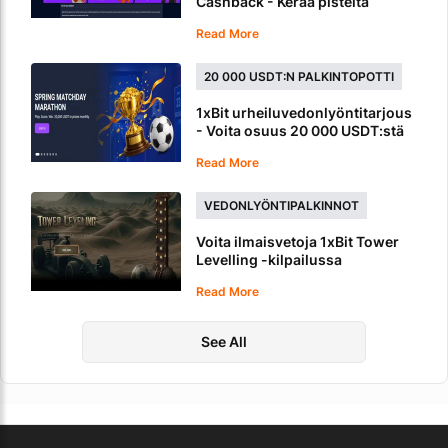
Cashback - Kerää pisteitä
jokaisesta vedosta
Read More
20 000 USDT:N PALKINTOPOTTI
1xBit urheiluvedonlyöntitarjous
- Voita osuus 20 000 USDT:stä
Read More
VEDONLYÖNTIPALKINNOT
Voita ilmaisvetoja 1xBit Tower
Levelling -kilpailussa
Read More
See All