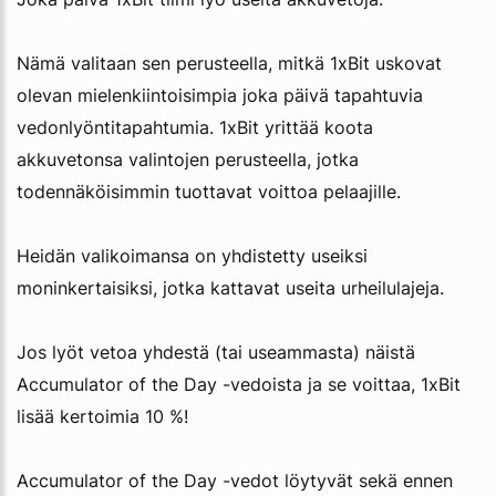
Nämä valitaan sen perusteella, mitkä 1xBit uskovat
olevan mielenkiintoisimpia joka päivä tapahtuvia
vedonlyöntitapahtumia. 1xBit yrittää koota
akkuvetonsa valintojen perusteella, jotka
todennäköisimmin tuottavat voittoa pelaajille.
Heidän valikoimansa on yhdistetty useiksi
moninkertaisiksi, jotka kattavat useita urheilulajeja.
Jos lyöt vetoa yhdestä (tai useammasta) näistä
Accumulator of the Day -vedoista ja se voittaa, 1xBit
lisää kertoimia 10 %!
Accumulator of the Day -vedot löytyvät sekä ennen