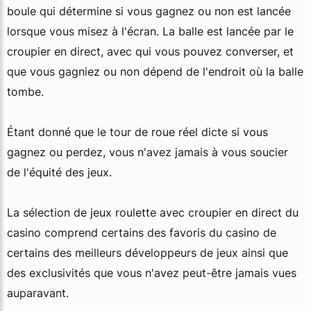
boule qui détermine si vous gagnez ou non est lancée
lorsque vous misez à l'écran. La balle est lancée par le
croupier en direct, avec qui vous pouvez converser, et
que vous gagniez ou non dépend de l'endroit où la balle
tombe.
Étant donné que le tour de roue réel dicte si vous
gagnez ou perdez, vous n'avez jamais à vous soucier
de l'équité des jeux.
La sélection de jeux roulette avec croupier en direct du
casino comprend certains des favoris du casino de
certains des meilleurs développeurs de jeux ainsi que
des exclusivités que vous n'avez peut-être jamais vues
auparavant.