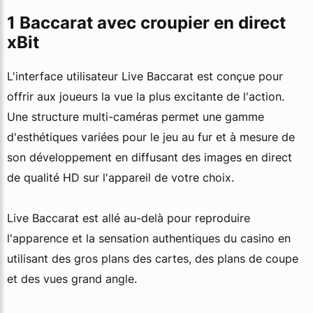
1 Baccarat avec croupier en direct
xBit
L'interface utilisateur Live Baccarat est conçue pour
offrir aux joueurs la vue la plus excitante de l'action.
Une structure multi-caméras permet une gamme
d'esthétiques variées pour le jeu au fur et à mesure de
son développement en diffusant des images en direct
de qualité HD sur l'appareil de votre choix.
Live Baccarat est allé au-delà pour reproduire
l'apparence et la sensation authentiques du casino en
utilisant des gros plans des cartes, des plans de coupe
et des vues grand angle.