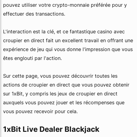
pouvez utiliser votre crypto-monnaie préférée pour y
effectuer des transactions.
L'interaction est la clé, et ce fantastique casino avec
croupier en direct fait un excellent travail en offrant une
expérience de jeu qui vous donne l'impression que vous
êtes englouti par l'action.
Sur cette page, vous pouvez découvrir toutes les
actions de croupier en direct que vous pouvez obtenir
sur 1xBit, y compris les jeux de croupier en direct
auxquels vous pouvez jouer et les récompenses que
vous pouvez recevoir pour cela.
1xBit Live Dealer Blackjack