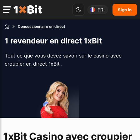
FR
Sign in
Concessionnaire en direct
1 revendeur en direct 1xBit
Tout ce que vous devez savoir sur le casino avec
croupier en direct 1xBit .
1xBit Casino avec croupier