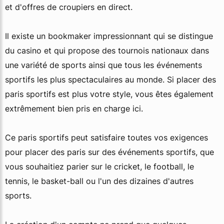
et d'offres de croupiers en direct.
Il existe un bookmaker impressionnant qui se distingue
du casino et qui propose des tournois nationaux dans
une variété de sports ainsi que tous les événements
sportifs les plus spectaculaires au monde. Si placer des
paris sportifs est plus votre style, vous êtes également
extrêmement bien pris en charge ici.
Ce paris sportifs peut satisfaire toutes vos exigences
pour placer des paris sur des événements sportifs, que
vous souhaitiez parier sur le cricket, le football, le
tennis, le basket-ball ou l'un des dizaines d'autres
sports.