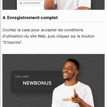
Enregistrement complet
Cochez la case pour accepter les conditions
d'utilisation du site Web, puis cliquez sur le bouton
"S'inscrire".