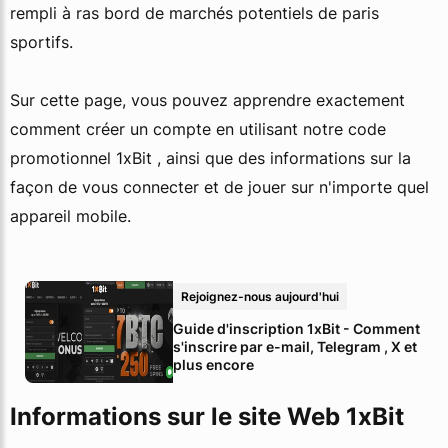
rempli à ras bord de marchés potentiels de paris
sportifs.
Sur cette page, vous pouvez apprendre exactement
comment créer un compte en utilisant notre code
promotionnel 1xBit , ainsi que des informations sur la
façon de vous connecter et de jouer sur n'importe quel
appareil mobile.
Rejoignez-nous aujourd'hui
Guide d'inscription 1xBit - Comment
s'inscrire par e-mail, Telegram , X et
plus encore
Informations sur le site Web 1xBit