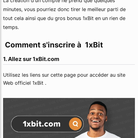
La création d'un compte ne prend que quelques
minutes, vous pourriez donc tirer le meilleur parti de
tout cela ainsi que du gros bonus 1xBit en un rien de
temps.
 Comment s'inscrire à  1xBit 
Allez sur 1xBit.com
Utilisez les liens sur cette page pour accéder au site
Web officiel 1xBit .