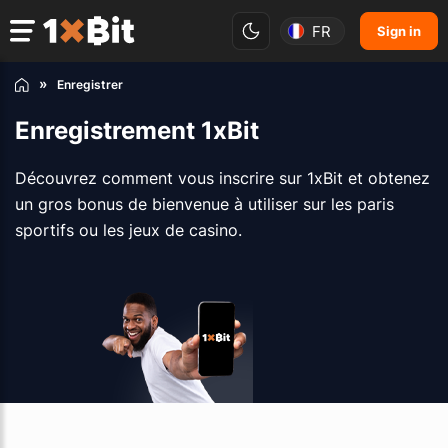
FR
Sign in
Enregistrer
Enregistrement 1xBit
Découvrez comment vous inscrire sur 1xBit et obtenez
un gros bonus de bienvenue à utiliser sur les paris
sportifs ou les jeux de casino.