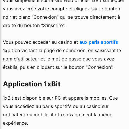
vous simplement sur le site Web officiel 1xBit sur lequel
vous avez créé votre compte et cliquez sur le bouton
noir et blanc "Connexion" qui se trouve directement à
droite du bouton "S'inscrire".
Vous pouvez accéder au casino et
aux paris sportifs
1xbit en visitant la page de connexion, en saisissant le
nom d'utilisateur et le mot de passe que vous avez
établis, puis en cliquant sur le bouton "Connexion".
Application 1xBit
1xBit est disponible sur PC et appareils mobiles. Que
vous accédiez au paris sportifs ou au casino sur
ordinateur ou mobile, il offre exactement la même
expérience.