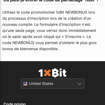
Utilisez le code promotionnel 1xBit NEWBONUS lors
du processus d'inscription lors de la création d'un
nouveau compte. Le formulaire d'inscription n'est
qu'une seule page, vous verrez donc immédiatement
où le saisir après avoir cliqué sur « S'inscrire ». Le
code NEWBONUS vous permet d'obtenir le plus gros
bonus de bienvenue disponible.
United States
Code promo