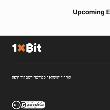
Upcoming E
סוחר חי
קָזִינוֹ
ספר ספורט
הירשם
קוד קופון