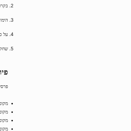
בקרו
הימור מינימלי של 1
על כ
שחקנים ע
פירוט
פרסים יוענקו ל-15 השחק
מקום ראשון – 000
מקום שני – 2,500 דו
מקום שלישי – 500
מקום רביעי – ,300