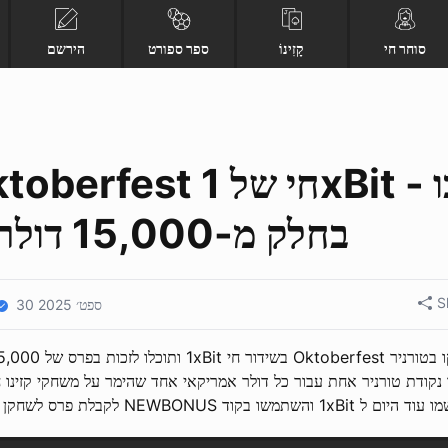
סוחר חי
קָזִינוֹ
ספר ספורט
הירשם
בחלק מ-15,000 דולר אמריקאי
S
30 ספט׳ 2025
בשידור חי 1xBit ותוכלו לזכות בפרס של 15,000 דולר אמריקאי.
 נקודת טורניר אחת עבור כל דולר אמריקאי אחד שהימר על משחקי קזינו ח
 ל 1xBit והשתמשו בקוד NEWBONUS לקבלת פרס לשחקן חדש.