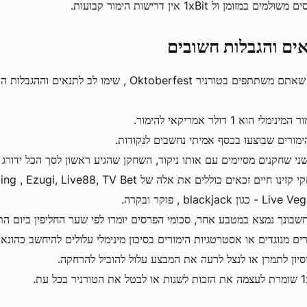
ולמים במזומן ול 1xBit אין דרישות הימור קבועות.
ים והגבלות חשובים
משתתפים בטורניר Oktoberfest , שימו לב לתנאים וההגבלות הבאים.
ינימלי הוא 1 דולר אמריקאי להימור.
ימורים שבוצעו בכסף אמיתי נחשבים לנקודות.
ני שחקנים מסיימים עם אותו ניקוד, השחקן שהגיע ראשון לסך הכל ידורג ג
משחקי קזינו חיים זכאים כוללים את אלה של ve88, TV Bet
שבונך נמצא במטבע אחר, סכומי הפרסים יומרו לפי שער החליפין ביום הת
רים מנוגדים או אסטרטגיות הימורים בסיכון מינימלי עלולים להיחשב כהונאה
יסיון לתמרן או לנצל לרעה את המבצע עלול להוביל להרחקה.
הטורניר בכל עת.