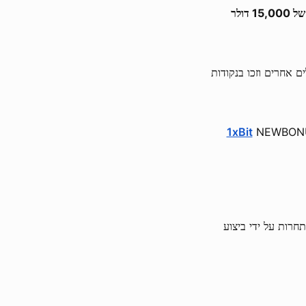
השתתפו בטורניר Oktoberfest 1xBit והתחרו על חלק מקרן הפרסים במזומן של 15,000 דולר
מ- Evolution Gaming וספקים מובילים אחרים וזכו בנקודות
1xBit
NEWBON
כולים להתחרות על ידי ביצוע