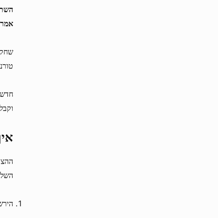
אמרי
טורני
חדש ב 1xBit ? הצטרפו עוד היו
וקבל
איך
השלב
הירשם 