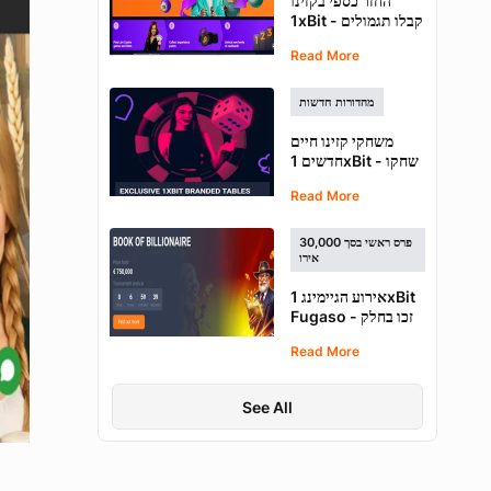
החזר כספי בקזינו
1xBit - קבלו תגמולים
יומיים על משחק בקזינו
Read More
מהדורות חדשות
משחקי קזינו חיים
חדשים 1xBit - שחקו
במשחקי בלאק ג'ק
Read More
ורולטה בלעדיים
פרס ראשי בסך 30,000
אירו
אירוע הגיימינג 1xBit
Fugaso - זכו בחלק
מקרן הפרסים של
Read More
€750,000
See All