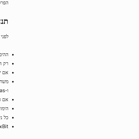
הפרסים מש
תנא
לפני שאתם 
ההימור המ
רק ה
אם ש
ו-Live Vegas - כגון blackjack , פוקר ובקרה.
אם ח
הימו
כל נ
1xBit שומרת לעצמה את הזכות לשנות או לבטל את 