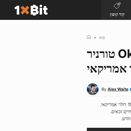
קוד קופון
קָזִינוֹ
טורניר Oktoberfest חי של 1xBit - זכו
By
Alex Waite
יים זכאים.