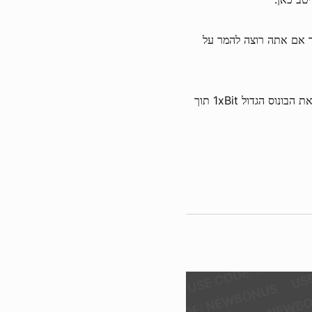
ר אם אתה רוצה להמר על
יצירת חשבון נמשכת מספר דקות, כך שאתה יכול להפיק את המרב מכל זה, כמו גם את הבונוס הגדול 1xBit תוך