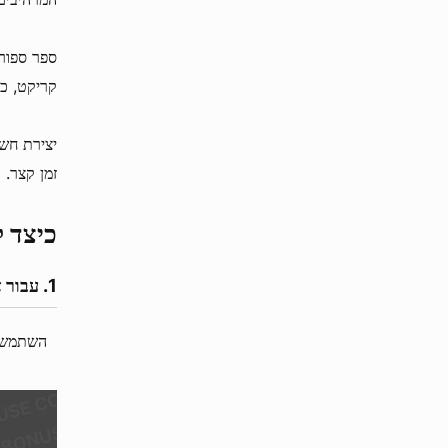
ספר ספור
קריקט, כד
זמן קצר.
כיצד לה
עבור אל com
השתמש בק