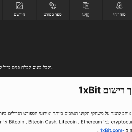
סוחר חי
קָזִינוֹ
ספר ספורט
הירשם
גלה כיצד להירשם ב 1xBit וקבל בונוס קבלת פנים גדול לשימוש בהימורי ספורט או משחקי קזינו.
רישום 1xBit
והב להמר על משחקי הקזינו הטובים ביותר ואירועי הספורט הגדולים ביו
ן ב
-1xBit.com
.