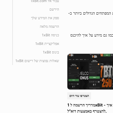
עבור אל 1xBit.com
הירשם
 המפתחים הגדולים ביותר ב-
ספק את המידע שלך
הרשמה מלאה
 בדיוק כיצד ליצור חשבון באמצעות קוד ההטבה 1xBit שלנו, כמו גם מידע על איך להיכנס
כניסה 1xBit
אפליקציית 1xBit
בונוס 1xBit
שאלות נפוצות של רישום 1xBit
הצטרפו עוד היום
מדריך הרשמה ל 1xBit - איך
להצטרף באמצעות דוא"ל,