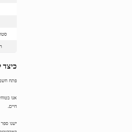
סטרי
ת
כיצד לה
פתח חשבון 1xBit היום כדי לקבל גישה מיידית לקזינו וספר ספורט מודרני, פרי
אנו בטוח
חיים.
ישנו ספר 
המרהיבים 