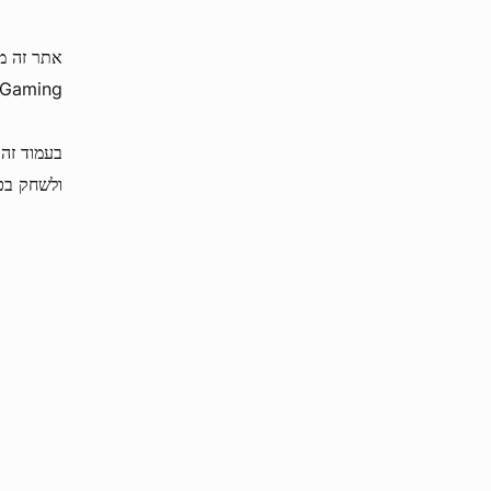
אתר זה מצ
iGaming, לצד ספר ספורט מלא עד אפס מקום בשווקי הימורי ספורט פוטנצי
ולשחק בכל