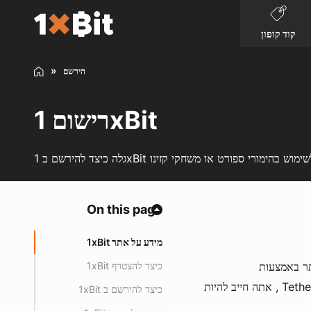
קוד קופון
הירשם
רישום 1xBit
On this page
מידע על אתר 1xBit
תר באמצעות
כיצד להצטרף 1xBit
cryptocurrencies כמו Bitcoin , Bitcoin Cash, Litecoin , Ethereum או Tether , אתה חייב להיות
כיצד להירשם ב 1xBit