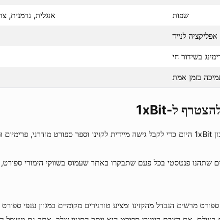
שפות
אנגלית, גרמנית, צר
אפליקציה לנייד
מינג בשידור חי
מיכה בזמן אמת
צטרף ל-1xBit
מיום ומרגש באינטרנט.
ים שתהנו פנטסטי בכל פעם שתבקרו באתר שעמוס בשווקי הימורי ספורט, מ
ספורט מרשים הנבדל מהקזינו ומציע טורנירים מקומיים במגוון ענפי ספורט
בעולם. אם הצבת הימורי ספורט היא יותר הסגנון שלך, אתה גם מטופל הי