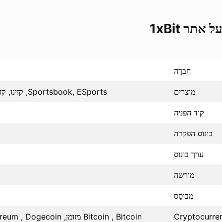
 אתר 1xBit
חֶברָה
מוצרים
Sportsbook, ESports, קזינו, קזינו חי, משחק Crash , פוקר
קוד הפניה
בונוס הפקדה
ערך בונוס
מורשה
מְבוּסָס
Cryptocurre
Bitcoin , Bitcoin מזומן, Tether , Litecoin , Ethereum , Dogecoin