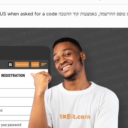
ההרשמה, באמצעות קוד ההטבה 1xBit NEWBONUS when asked for a code.