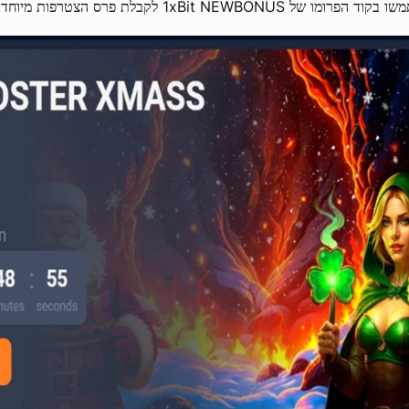
ד הפרומו של 1xBit NEWBONUS לקבלת פרס הצטרפות מיוחד.