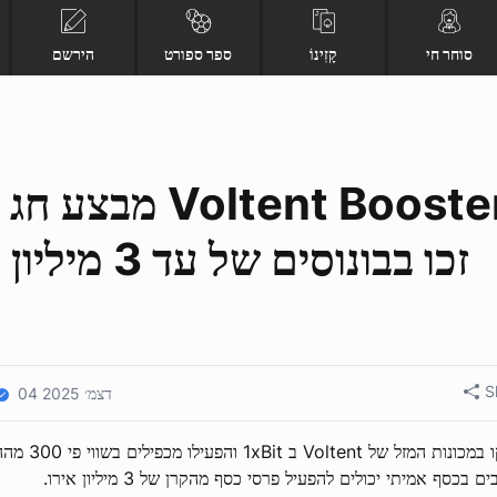
סוחר חי
קָזִינוֹ
ספר ספורט
הירשם
מבצע חג המולד של
S
04 דצמ׳ 2025
זל של Voltent ב 1xBit והפעילו מכפילים בשווי פי 300 מההימור שלכם.
ים בכסף אמיתי יכולים להפעיל פרסי כסף מהקרן של 3 מיליון אירו.