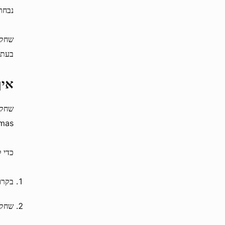
נבחר
בעת 
איך 
mas.
כדי 
בקרו באתר it
שחקנים