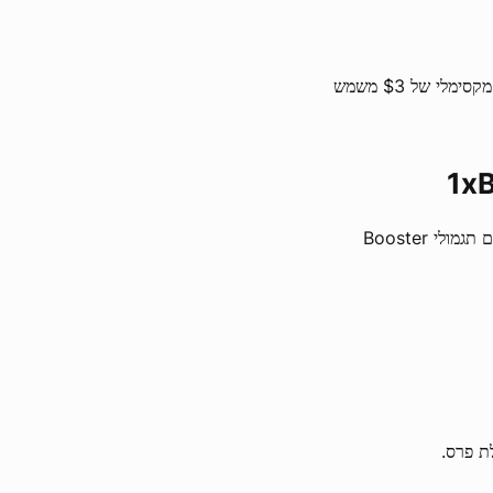
שחקנים יכולים גם לזכות בפרסים מרובים במכלי המכפיל הטובים ביותר. הימור מקסימלי של $3 משמש
שחקנים פשוט מבצעים הימורים מזכים על כותרים נבחרים של Volten המציעים תגמולי Booster