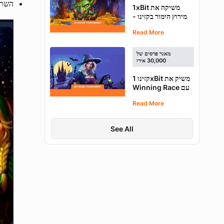
השתמשו בקו
1xBit משיקה את
מירוץ הימור בקזינו -
זכה ב-50 mBTC
Read More
ו-50 Spin חינם
מאגר פרסים של
30,000 אירו
קזינו 1xBit משיק את
Winning Race עם
מאגר פרסים של
Read More
€30,000
See All