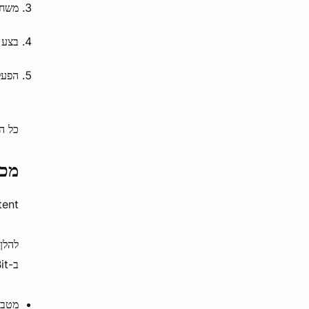
משחק
בצע 
הפעל מכפיל 
כל הפרסים יו
מכו
Voltent היא ספקית משחקים ידועה, הידועה 
ב-1xBit.
מטבע 