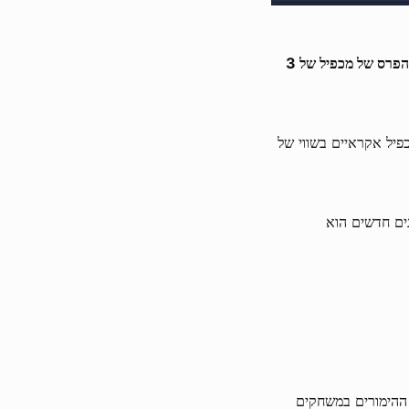
שחקו במבצע חג המולד של Voltent Booster ב 1xBit כדי לתבוע חלק מקרן הפרס של מכפיל של 3
 של קזינו Voltent ולהפעיל פרסי מכפיל אקראיים בשווי של
ם חדשים הוא
 ההימורים במשחקים