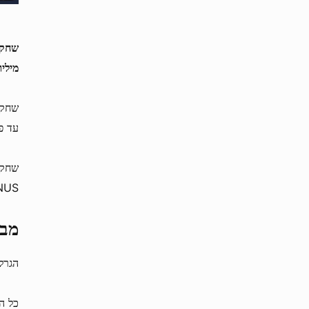
מיליו
עד פי 300 מההימו
שחקנ
US.
מבצע
הגרלת מכפיל
כל ה