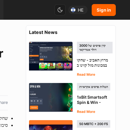
Sign in
HE
Latest News
קרן פרסים של 3000
דולר אמריקאי
מרוץ האביב - שחקו
במכונות מזל קזינו ב
1xBit וזכו ב-1000
Read More
דולר אמריקאי
הטלות פרסים אקראיות
1xBit Smartsoft
hare
Spin & Win -
4,000,000 אירו
Read More
במשחקי סלוטים
שחקו במכונות המ
50 MBTC + 200 FS
סיבוב