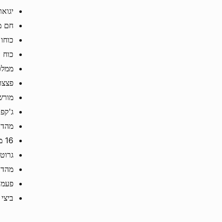
יגואר 
חם מא
כוחו של Sun סוואר
כוח 
ממלכת Mystery פעמוני ery
פצצו
מורש
ג'קפוט של r Grand Gold
מהדורת
16 מטבעות x5000
גרוט
מהדורת
פעמו
ביצי 