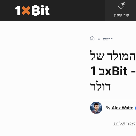
קוד קופון
חריצים
 Voltent Booster
ב 1xBit - זכו בבונוסים של עד 3 מיליון
דולר
By
Alex Waite