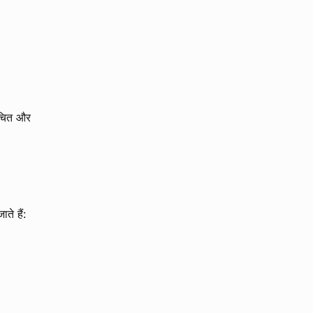
उचित और
ते हैं: