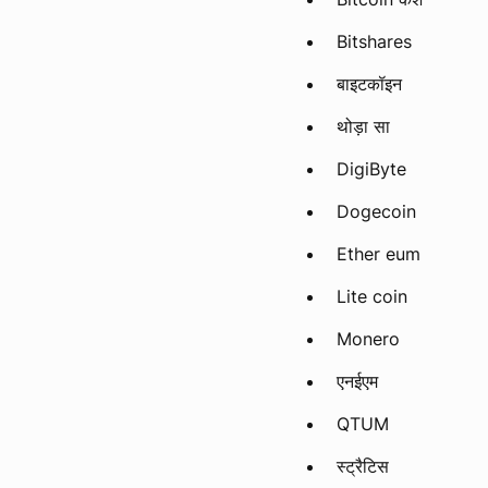
Bitshares
बाइटकॉइन
थोड़ा सा
DigiByte
Dogecoin
Ether eum
Lite coin
Monero
एनईएम
QTUM
स्ट्रैटिस