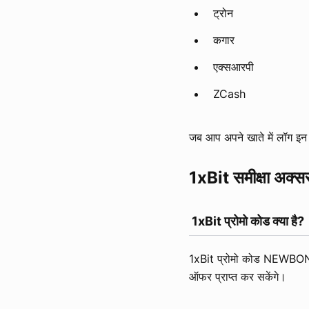
ट्रोन
कगार
एक्सआरपी
ZCash
जब आप अपने खाते में लॉग इन क
1xBit समीक्षा अक्सर 
 1xBit प्रोमो कोड क्या है?
1xBit प्रोमो कोड NEWBONU
ऑफर प्राप्त कर सकेंगे।