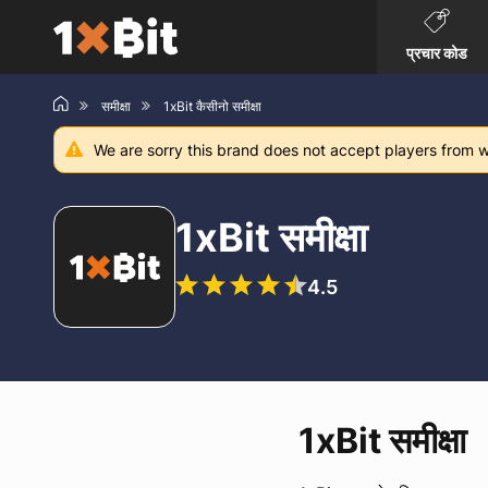
प्रचार कोड
समीक्षा
1xBit कैसीनो समीक्षा
We are sorry this brand does not accept players from 
1xBit समीक्षा
4.5
1xBit समीक्षा