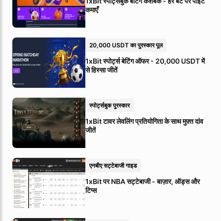
1xBit स्पोर्ट्सबुक बेटिंग कैशबैक - हर बेट पर पॉइंट
कमाएँ
20,000 USDT का पुरस्कार पूल
1xBit स्पोर्ट्स बेटिंग ऑफर - 20,000 USDT में
से हिस्सा जीतें
स्पोर्ट्सबुक पुरस्कार
1xBit टावर लेवलिंग प्रतियोगिता के साथ मुफ़्त दांव
जीतें
एनबीए सट्टेबाजी गाइड
1xBit पर NBA सट्टेबाजी - बाज़ार, ऑड्स और
टिप्स