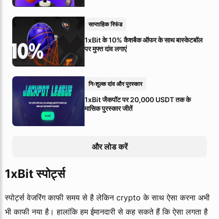
साप्ताहिक रिफंड
1xBit के 10% कैशबैक ऑफर के साथ बास्केटबॉल
पर मुफ्त दांव लगाएं
निःशुल्क दांव और पुरस्कार
1xBit जैकपॉट पर 20,000 USDT तक के
मासिक पुरस्कार जीतें
और लोड करें
1xBit स्पोर्ट्स
स्पोर्ट्स वेजरिंग काफी समय से है लेकिन crypto के साथ ऐसा करना अभी
भी काफी नया है। हालांकि हम ईमानदारी से कह सकते हैं कि ऐसा लगता है