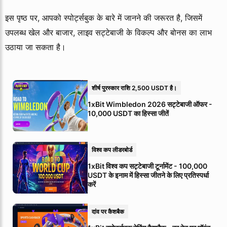
इस पृष्ठ पर, आपको स्पोर्ट्सबुक के बारे में जानने की जरूरत है, जिसमें
उपलब्ध खेल और बाजार, लाइव सट्टेबाजी के विकल्प और बोनस का लाभ
उठाया जा सकता है।
शीर्ष पुरस्कार राशि 2,500 USDT है।
1xBit Wimbledon 2026 सट्टेबाजी ऑफर -
10,000 USDT का हिस्सा जीतें
विश्व कप लीडरबोर्ड
1xBit विश्व कप सट्टेबाजी टूर्नामेंट - 100,000
USDT के इनाम में हिस्सा जीतने के लिए प्रतिस्पर्धा
करें
दांव पर कैशबैक