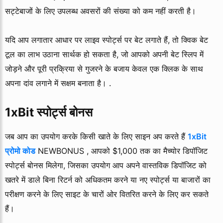
सट्टेबाजों के लिए उपलब्ध अवसरों की संख्या को कम नहीं करती है।
यदि आप लगातार आधार पर लाइव स्पोर्ट्स पर बेट लगाते हैं, तो क्विक बेट
टूल का लाभ उठाना सार्थक हो सकता है, जो आपको अपनी बेट स्लिप में
जोड़ने और पूरी प्रक्रिया से गुजरने के बजाय केवल एक क्लिक के साथ
अपना दांव लगाने में सक्षम बनाता है। .
1xBit स्पोर्ट्स बोनस
जब आप का उपयोग करके किसी खाते के लिए साइन अप करते हैं
1xBit
प्रोमो कोड
NEWBONUS , आपको $1,000 तक का मैच्योर डिपॉजिट
स्पोर्ट्स बोनस मिलेगा, जिसका उपयोग आप अपने वास्तविक डिपॉजिट को
खतरे में डाले बिना रिटर्न को अधिकतम करने या नए स्पोर्ट्स या बाजारों का
परीक्षण करने के लिए साइट के चारों ओर वितरित करने के लिए कर सकते
हैं।