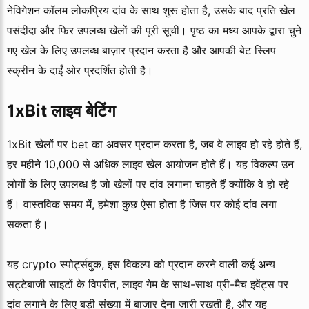
नेविगेशन कॉलम लोकप्रिय दांव के साथ शुरू होता है, उसके बाद प्रति खेल
पसंदीदा और फिर उपलब्ध खेलों की पूरी सूची। पृष्ठ का मध्य आपके द्वारा चुने
गए खेल के लिए उपलब्ध बाज़ार प्रदान करता है और आपकी बेट स्लिप
स्क्रीन के दाईं ओर प्रदर्शित होती है।
1xBit लाइव बेटिंग
1xBit खेलों पर bet का अवसर प्रदान करता है, जब वे लाइव हो रहे होते हैं,
हर महीने 10,000 से अधिक लाइव खेल आयोजन होते हैं। यह विकल्प उन
लोगों के लिए उपलब्ध है जो खेलों पर दांव लगाना चाहते हैं क्योंकि वे हो रहे
हैं। वास्तविक समय में, हमेशा कुछ ऐसा होता है जिस पर कोई दांव लगा
सकता है।
यह crypto स्पोर्ट्सबुक, इस विकल्प को प्रदान करने वाली कई अन्य
सट्टेबाजी साइटों के विपरीत, लाइव गेम के साथ-साथ प्री-मैच इवेंट्स पर
दांव लगाने के लिए बड़ी संख्या में बाजार देना जारी रखती है, और यह