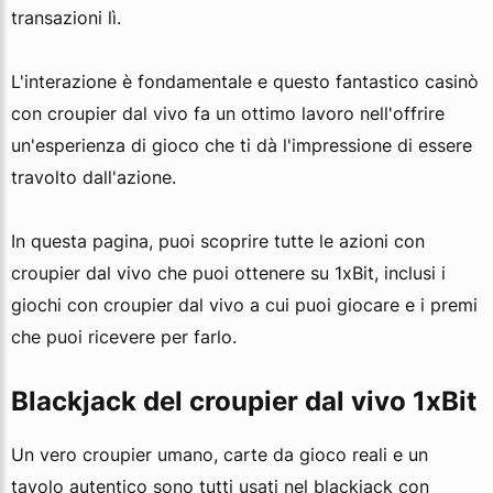
transazioni lì.
L'interazione è fondamentale e questo fantastico casinò
con croupier dal vivo fa un ottimo lavoro nell'offrire
un'esperienza di gioco che ti dà l'impressione di essere
travolto dall'azione.
In questa pagina, puoi scoprire tutte le azioni con
croupier dal vivo che puoi ottenere su 1xBit, inclusi i
giochi con croupier dal vivo a cui puoi giocare e i premi
che puoi ricevere per farlo.
Blackjack del croupier dal vivo 1xBit
Un vero croupier umano, carte da gioco reali e un
tavolo autentico sono tutti usati nel blackjack con