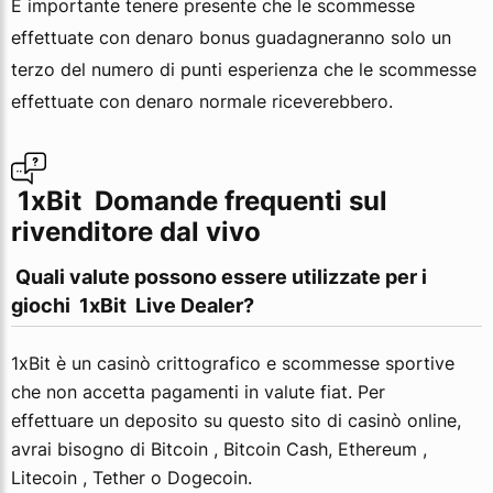
È importante tenere presente che le scommesse
effettuate con denaro bonus guadagneranno solo un
terzo del numero di punti esperienza che le scommesse
effettuate con denaro normale riceverebbero.
 1xBit  Domande frequenti sul 
rivenditore dal vivo
 Quali valute possono essere utilizzate per i 
giochi  1xBit  Live Dealer?
1xBit è un casinò
crittografico
e scommesse sportive
che non accetta pagamenti in valute fiat. Per
effettuare un deposito su questo sito di casinò online,
avrai bisogno di Bitcoin , Bitcoin Cash, Ethereum ,
Litecoin , Tether o Dogecoin.