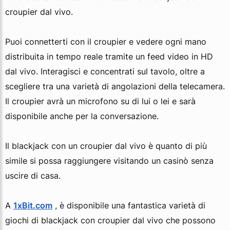
croupier dal vivo.
Puoi connetterti con il croupier e vedere ogni mano
distribuita in tempo reale tramite un feed video in HD
dal vivo. Interagisci e concentrati sul tavolo, oltre a
scegliere tra una varietà di angolazioni della telecamera.
Il croupier avrà un microfono su di lui o lei e sarà
disponibile anche per la conversazione.
Il blackjack
con un croupier dal vivo è quanto di più
simile si possa raggiungere visitando un casinò senza
uscire di casa.
A
1xBit.com
, è disponibile una fantastica varietà di
giochi
di blackjack
con croupier dal vivo che possono