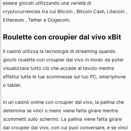
essere giocati utilizzando una varietà di
cryptocurrencies tra cui Bitcoin , Bitcoin Cash, Litecoin ,
Ethereum , Tether e Dogecoin.
Roulette con croupier dal vivo xBit
Il casinò utilizza la tecnologia di streaming quando
giochi roulette con croupier dal vivo in modo da poter
visualizzare tutto ciò che accade al tavolo mentre
effettui tutte le tue scommesse sul tuo PC, smartphone
o tablet.
In un casinò online con croupier dal vivo, la pallina che
determina se vinci o meno viene fatta girare mentre
scommetti sullo schermo. La pallina viene fatta girare
dal croupier dal vivo, con cui puoi conversare, e se vinci