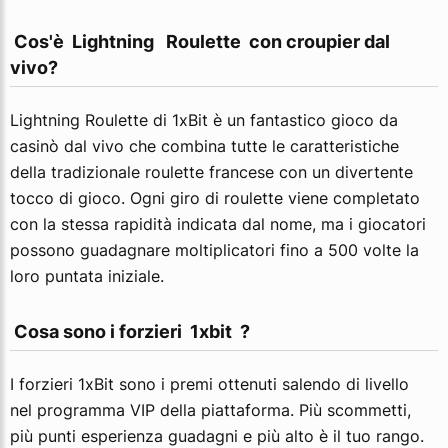
 Cos'è  Lightning   Roulette  con croupier dal 
vivo?
Lightning Roulette di 1xBit è un fantastico gioco da
casinò dal vivo che combina tutte le caratteristiche
della tradizionale roulette francese con un divertente
tocco di gioco. Ogni giro di roulette viene completato
con la stessa rapidità indicata dal nome, ma i giocatori
possono guadagnare moltiplicatori fino a 500 volte la
loro puntata iniziale.
 Cosa sono i forzieri  1xbit  ?
I forzieri 1xBit sono i premi ottenuti salendo di livello
nel programma VIP della piattaforma. Più scommetti,
più punti esperienza guadagni e più alto è il tuo rango.