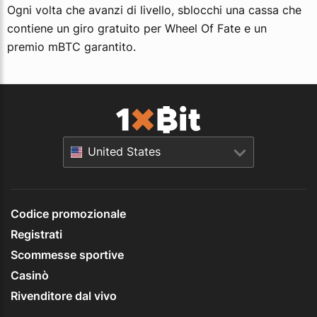
Ogni volta che avanzi di livello, sblocchi una cassa che
contiene un
giro
gratuito per
Wheel
Of Fate e un
premio mBTC garantito.
United States
Codice promozionale
Registrati
Scommesse sportive
Casinò
Rivenditore dal vivo