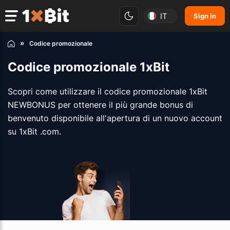
IT
Sign in
Codice promozionale
Codice promozionale 1xBit
Scopri come utilizzare il codice promozionale 1xBit
NEWBONUS per ottenere il più grande bonus di
benvenuto disponibile all'apertura di un nuovo account
su 1xBit .com.