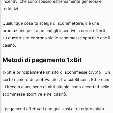
incentivi che sono spesso estremamente generosi e
redditizi.
Qualunque cosa tu scelga di scommettere, c'è una
promozione per te poiché gli incentivi in corso offerti
su questo sito coprono sia le scommesse sportive che il
casinò.
Metodi di pagamento 1xBit
1xbit è principalmente un sito di scommesse crypto . Un
certo numero di
criptovalute
, tra cui Bitcoin , Ethereum
, Litecoin e una serie di altri altcoin, sono accettati nelle
scommesse sportive e nei casinò.
I pagamenti effettuati con qualsiasi altra criptovaluta