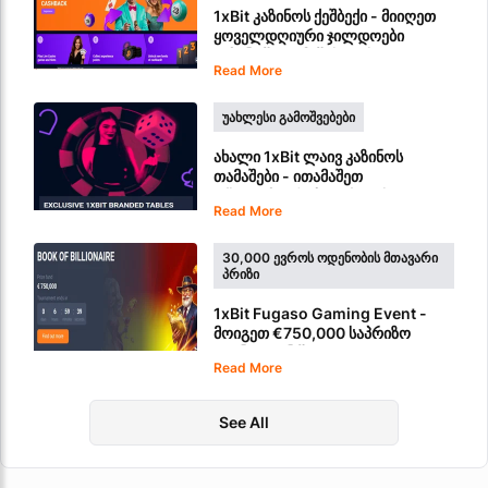
1xBit კაზინოს ქეშბექი - მიიღეთ
ყოველდღიური ჯილდოები
კაზინოში თამაშისთვის
Read More
ᲣᲐᲮᲚᲔᲡᲘ ᲒᲐᲛᲝᲨᲕᲔᲑᲔᲑᲘ
ახალი 1xBit ლაივ კაზინოს
თამაშები - ითამაშეთ
ექსკლუზიური ბლექჯეკისა და
Read More
რულეტკის თამაშები
30,000 ᲔᲕᲠᲝᲡ ᲝᲓᲔᲜᲝᲑᲘᲡ ᲛᲗᲐᲕᲐᲠᲘ
ᲞᲠᲘᲖᲘ
1xBit Fugaso Gaming Event -
მოიგეთ €750,000 საპრიზო
ფონდიდან წილი
Read More
See All