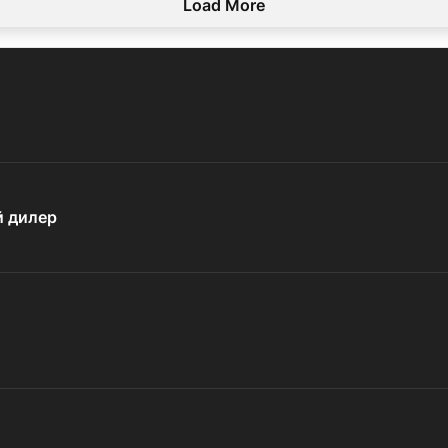
Load More
й дилер