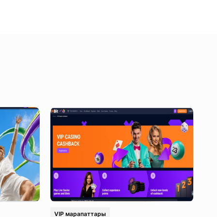
VIP марапаттары