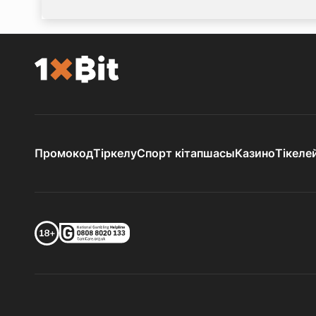
Промокод
Тіркелу
Спорт кітапшасы
Казино
Тікеле