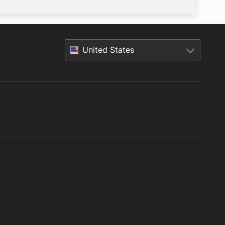
United States