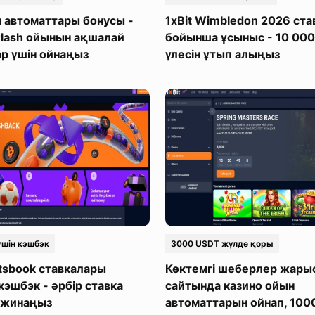
н автоматтары бонусы -
1xBit Wimbledon 2026 ст
lash ойынын ақшалай
бойынша ұсыныс - 10 00
р үшін ойнаңыз
үлесін ұтып алыңыз
үшін кэшбэк
3000 USDT жүлде қоры
rtsbook ставкалары
Көктемгі шеберлер жарыс
эшбэк - әрбір ставка
сайтында казино ойын
й жинаңыз
автоматтарын ойнап, 100