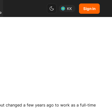
Sign in
KK
р
ut changed a few years ago to work as a full-time