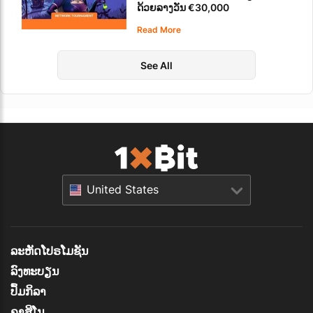
ດ້ວຍລາງວັນ €30,000
Read More
See All
United States
ລະຫັດໂປຣໂມຊັນ
ລົງທະບຽນ
ປຶ້ມກິລາ
ຄາສິໂນ