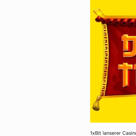
1xBit lanserer Cas