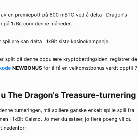
 av en premiepott på 600 mBTC ved å delta i Dragon's
en på 1xBit.com denne måneden.
t spillere kan delta i 1xBit siste kasinokampanje.
ar spilt på denne populære kryptobettingsiden, registrer d
ekode
NEWBONUS
for å få en velkomstbonus verdt opptil 
r du The Dragon's Treasure-turnering
denne turneringen, må spillere ganske enkelt spille spill fra
en i 1xBit Caisno. Jo mer du satser, jo flere poeng vil du
t nedenfor: