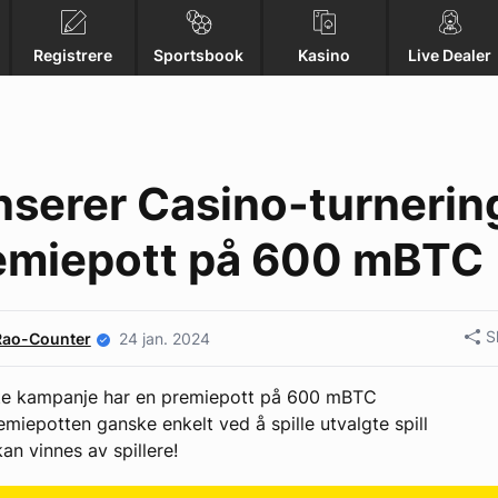
Registrere
Sportsbook
Kasino
Live Dealer
anserer Casino-turnerin
emiepott på 600 mBTC
S
 Rao-Counter
24 jan. 2024
ste kampanje har en premiepott på 600 mBTC
emiepotten ganske enkelt ved å spille utvalgte spill
n vinnes av spillere!