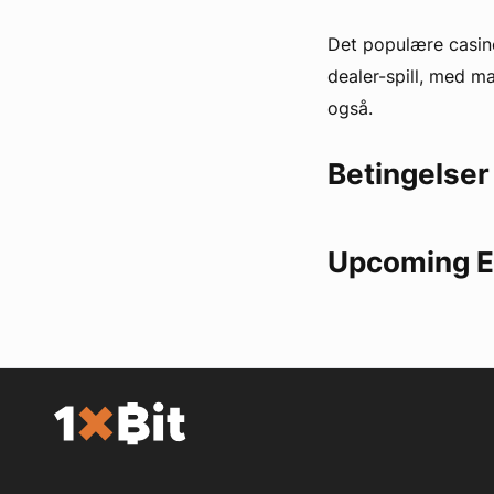
Det populære casinoe
dealer-spill, med m
også.
Betingelser 
Upcoming E