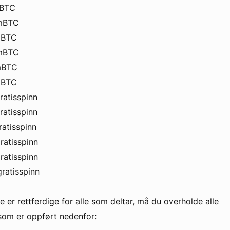
mBTC
 mBTC
 mBTC
 mBTC
 mBTC
 mBTC
ratisspinn
ratisspinn
ratisspinn
gratisspinn
gratisspinn
gratisspinn
ne er rettferdige for alle som deltar, må du overholde alle
som er oppført nedenfor: