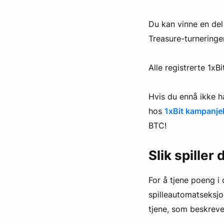
Du kan vinne en del
Treasure-turnering
Alle registrerte 1xBi
Hvis du ennå ikke h
hos
1xBit kampanj
BTC!
Slik spille
For å tjene poeng i 
spilleautomatseksjon
tjene, som beskreve