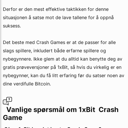
Derfor er den mest effektive taktikken for denne
situasjonen å satse mot de lave tallene for å oppnå
suksess.
Det beste med Crash Games er at de passer for alle
slags spillere, inkludert både erfarne spillere og
nybegynnere. Ikke glem at du alltid kan benytte deg av
gratis prøveversjoner på 1xBit, så hvis du virkelig er en
nybegynner, kan du få litt erfaring før du satser noen av
dine verdifulle Bitcoin.
  Vanlige spørsmål om 1xBit  Crash  
Game