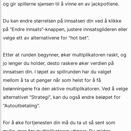
og gir spillerne sjansen til å vinne en av jackpottene.
Du kan endre størrelsen på innsatsen din ved å klikke
på "Endre innsats"-knappen, justere innsatsglideren eller
velge ett av alternativene for "hot bet".
Etter at runden begynner, øker multiplikatoren raskt, og
jo lenger du holder, desto raskere øker verdien på
innsatsen
din. I løpet av spillrunden har du valget
mellom å ta ut penger når som helst for å få
belønningene fra den aktive multiplikatoren. Ved å velge
alternativet "Strategi", kan du også endre beløpet for
"Autoutbetaling".
For å øke fortjenesten din må du ta ut så sent som