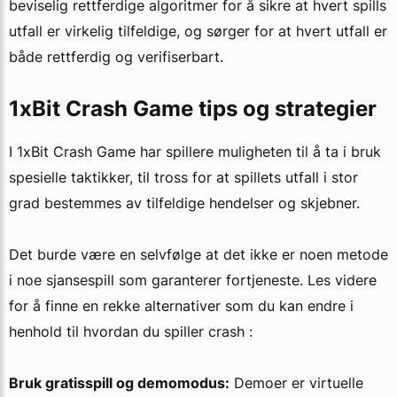
beviselig
rettferdige algoritmer for å sikre at hvert spills
utfall er virkelig tilfeldige, og sørger for at hvert utfall er
både rettferdig og verifiserbart.
1xBit Crash Game tips og strategier
I 1xBit Crash Game har spillere muligheten til å ta i bruk
spesielle taktikker, til tross for at spillets utfall i stor
grad bestemmes av tilfeldige hendelser og skjebner.
Det burde være en selvfølge at det ikke er noen metode
i noe sjansespill som garanterer fortjeneste. Les videre
for å finne en rekke alternativer som du kan endre i
henhold til hvordan du spiller crash :
Bruk gratisspill og demomodus:
Demoer er virtuelle