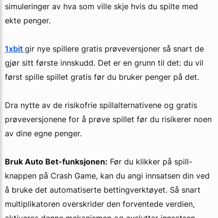
simuleringer av hva som ville skje hvis du spilte med
ekte penger.
1xbit
gir nye spillere gratis prøveversjoner så snart de
gjør sitt første innskudd. Det er en grunn til det: du vil
først spille spillet gratis før du bruker penger på det.
Dra nytte av de risikofrie spillalternativene og gratis
prøveversjonene for å prøve spillet før du risikerer noen
av dine egne penger.
Bruk Auto Bet-funksjonen:
Før du klikker på spill-
knappen på Crash Game, kan du angi
innsatsen
din ved
å bruke det automatiserte bettingverktøyet. Så snart
multiplikatoren overskrider den forventede verdien,