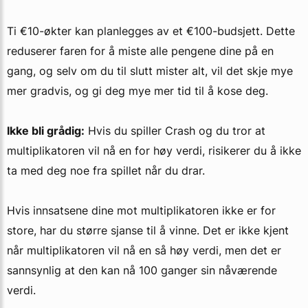
Ti €10-økter kan planlegges av et €100-budsjett. Dette
reduserer faren for å miste alle pengene dine på en
gang, og selv om du til slutt mister alt, vil det skje mye
mer gradvis, og gi deg mye mer tid til å kose deg.
Ikke bli grådig:
Hvis du spiller Crash og du tror at
multiplikatoren vil nå en for høy verdi, risikerer du å ikke
ta med deg noe fra spillet når du drar.
Hvis innsatsene dine mot multiplikatoren ikke er for
store, har du større sjanse til å vinne. Det er ikke kjent
når multiplikatoren vil nå en så høy verdi, men det er
sannsynlig at den kan nå 100 ganger sin nåværende
verdi.