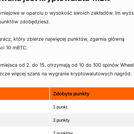
rniejowe w oparciu o wysokość swoich zakładów. Im wyżs
 punktów zdobędziesz.
racz, który zbierze najwięcej punktów, zgarnia główną
ci 10 mBTC.
 miejsca od 2. do 15. otrzymają od 10 do 100 spinów Wheel
eszcze więcej szans na wygranie kryptowalutowych nagród.
Zdobyte punkty
1 punkt
3 punkty
7 punktów