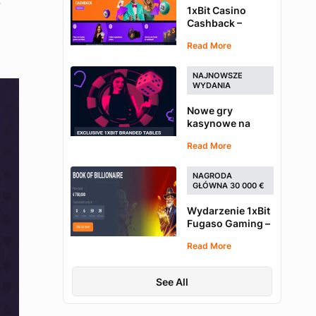
w
1xBit Casino
Cashback –
Zdobądź
Read More
codzienne
nagrody za grę w
kasynie
NAJNOWSZE
WYDANIA
Nowe gry
kasynowe na
żywo 1xBit – graj
Read More
w ekskluzywne
tytuły blackjacka i
ruletki
NAGRODA
GŁÓWNA 30 000 €
Wydarzenie 1xBit
Fugaso Gaming –
wygraj część puli
Read More
nagród o
wartości 750 000
€
See All