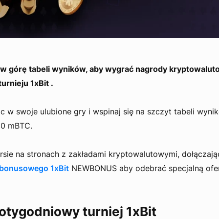
się w górę tabeli wyników, aby wygrać nagrody kryptowalu
rnieju 1xBit .
ąc w swoje ulubione gry i wspinaj się na szczyt tabeli wyni
10 mBTC.
rsie na stronach z zakładami kryptowalutowymi, dołączają
bonusowego 1xBit
NEWBONUS aby odebrać specjalną ofe
cotygodniowy turniej 1xBit