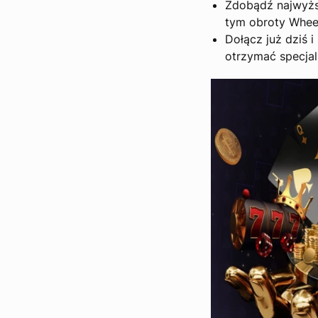
Zdobądź najwyżs
tym obroty Wheel
Dołącz już dziś 
otrzymać specjal