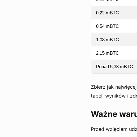
0,22 mBTC
0,54 mBTC
1,08 mBTC
2,15 mBTC
Ponad 5,38 mBTC
Zbierz jak najwięce
tabeli wyników i z
Ważne waru
Przed wzięciem udzi