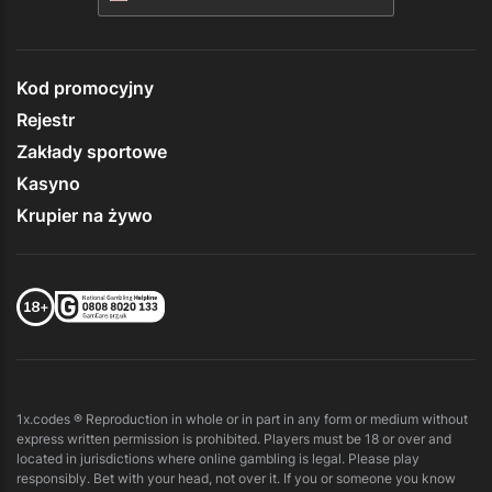
Kod promocyjny
Rejestr
Zakłady sportowe
Kasyno
Krupier na żywo
1x.codes ® Reproduction in whole or in part in any form or medium without
express written permission is prohibited. Players must be 18 or over and
located in jurisdictions where online gambling is legal. Please play
responsibly. Bet with your head, not over it. If you or someone you know