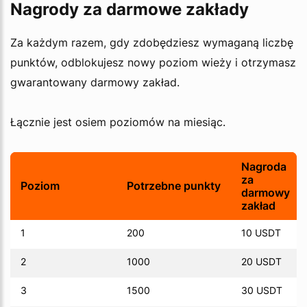
Nagrody za darmowe zakłady
Za każdym razem, gdy zdobędziesz wymaganą liczbę
punktów, odblokujesz nowy poziom wieży i otrzymasz
gwarantowany darmowy zakład.
Łącznie jest osiem poziomów na miesiąc.
Nagroda
za
Poziom
Potrzebne punkty
darmowy
zakład
1
200
10 USDT
2
1000
20 USDT
3
1500
30 USDT