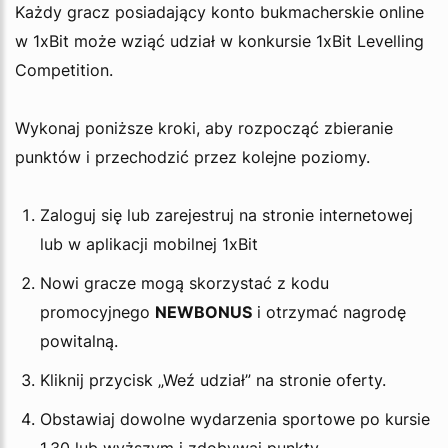
Każdy gracz posiadający konto bukmacherskie online
w 1xBit może wziąć udział w konkursie 1xBit Levelling
Competition.
Wykonaj poniższe kroki, aby rozpocząć zbieranie
punktów i przechodzić przez kolejne poziomy.
Zaloguj się lub zarejestruj na stronie internetowej
lub w aplikacji mobilnej 1xBit
Nowi gracze mogą skorzystać z kodu
promocyjnego
NEWBONUS
i otrzymać nagrodę
powitalną.
Kliknij przycisk „Weź udział” na stronie oferty.
Obstawiaj dowolne wydarzenia sportowe po kursie
1,30 lub wyższym i zdobywaj punkty.