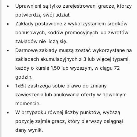
Uprawnieni są tylko zarejestrowani gracze, którzy
potwierdzą swój udział.
Zakłady postawione z wykorzystaniem środków
bonusowych, kodów promocyjnych lub zwrotów
zakładów nie liczą się.
Darmowe zakłady muszą zostać wykorzystane na
zakładach akumulacyjnych z 3 lub więcej typami,
każdy o kursie 1,50 lub wyższym, w ciągu 72
godzin.
1xBit zastrzega sobie prawo do zmiany,
zawieszenia lub anulowania oferty w dowolnym
momencie.
W przypadku równej liczby punktów, wyższą
pozycję zajmie gracz, który pierwszy osiągnął
dany wynik.