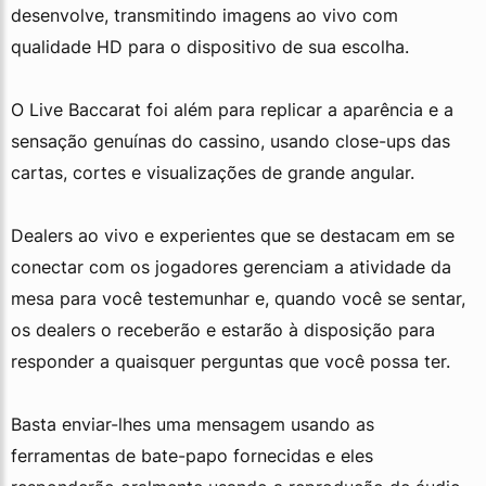
desenvolve, transmitindo imagens ao vivo com
qualidade HD para o dispositivo de sua escolha.
O Live Baccarat foi além para replicar a aparência e a
sensação genuínas do cassino, usando close-ups das
cartas, cortes e visualizações de grande angular.
Dealers ao vivo e experientes que se destacam em se
conectar com os jogadores gerenciam a atividade da
mesa para você testemunhar e, quando você se sentar,
os dealers o receberão e estarão à disposição para
responder a quaisquer perguntas que você possa ter.
Basta enviar-lhes uma mensagem usando as
ferramentas de bate-papo fornecidas e eles