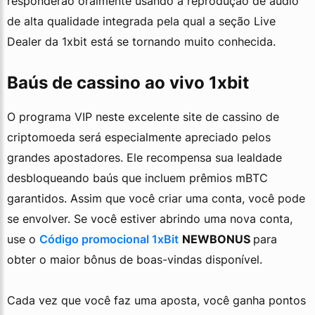
responderão oralmente usando a reprodução de áudio
de alta qualidade integrada pela qual a seção Live
Dealer da 1xbit está se tornando muito conhecida.
Baús de cassino ao vivo 1xbit
O programa VIP neste excelente site de cassino de
criptomoeda será especialmente apreciado pelos
grandes apostadores. Ele recompensa sua lealdade
desbloqueando baús que incluem prêmios mBTC
garantidos. Assim que você criar uma conta, você pode
se envolver. Se você estiver abrindo uma nova conta,
use o
Código promocional 1xBit
NEWBONUS
para
obter o maior bônus de boas-vindas disponível.
Cada vez que você faz uma aposta, você ganha pontos