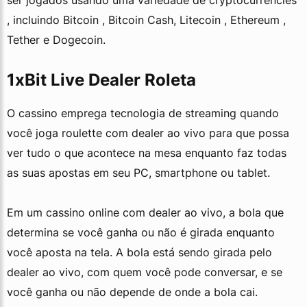
ser jogados usando uma variedade de cryptocurrencies
, incluindo Bitcoin , Bitcoin Cash, Litecoin , Ethereum ,
Tether e Dogecoin.
1xBit Live Dealer Roleta
O cassino emprega tecnologia de streaming quando
você joga roulette com dealer ao vivo para que possa
ver tudo o que acontece na mesa enquanto faz todas
as suas apostas em seu PC, smartphone ou tablet.
Em um cassino online com dealer ao vivo, a bola que
determina se você ganha ou não é girada enquanto
você aposta na tela. A bola está sendo girada pelo
dealer ao vivo, com quem você pode conversar, e se
você ganha ou não depende de onde a bola cai.