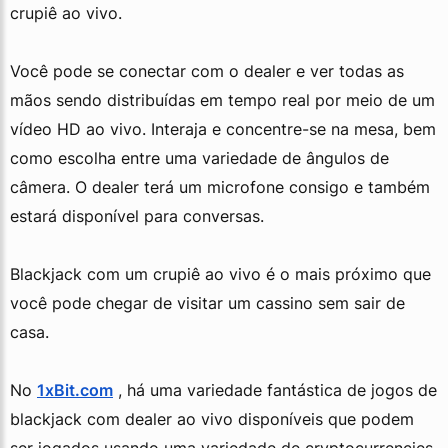
crupiê ao vivo.
Você pode se conectar com o dealer e ver todas as
mãos sendo distribuídas em tempo real por meio de um
vídeo HD ao vivo. Interaja e concentre-se na mesa, bem
como escolha entre uma variedade de ângulos de
câmera. O dealer terá um microfone consigo e também
estará disponível para conversas.
Blackjack
com um crupiê ao vivo é o mais próximo que
você pode chegar de visitar um cassino sem sair de
casa.
No
1xBit.com
, há uma variedade fantástica de jogos
de
blackjack
com dealer ao vivo disponíveis que podem