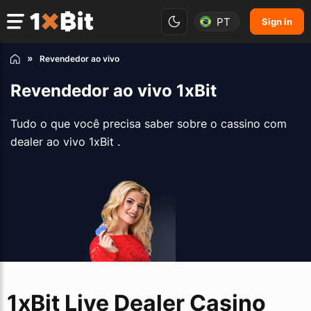
PT
Sign in
Revendedor ao vivo
Revendedor ao vivo 1xBit
Tudo o que você precisa saber sobre o cassino com
dealer ao vivo 1xBit .
1xBit Live Dealer Casino