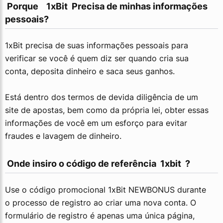
 Porque    1xBit  Precisa de minhas informações 
pessoais?
1xBit precisa de suas informações pessoais para
verificar se você é quem diz ser quando cria sua
conta, deposita dinheiro e saca seus ganhos.
Está dentro dos termos de devida diligência de um
site de apostas, bem como da própria lei, obter essas
informações de você em um esforço para evitar
fraudes e lavagem de dinheiro.
 Onde insiro o código de referência  1xbit  ?
Use o código promocional 1xBit NEWBONUS durante
o processo de registro ao criar uma nova conta. O
formulário de registro é apenas uma única página,