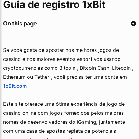
Guia de registro 1xBit
On this page
Se você gosta de apostar nos melhores jogos de
cassino e nos maiores eventos esportivos usando
cryptocurrencies como Bitcoin , Bitcoin Cash, Litecoin ,
Ethereum ou Tether , você precisa ter uma conta em
1xBit.com
.
Este site oferece uma ótima experiência de jogo de
cassino online com jogos fornecidos pelos maiores
nomes de desenvolvedores do iGaming, juntamente
com uma casa de apostas repleta de potenciais