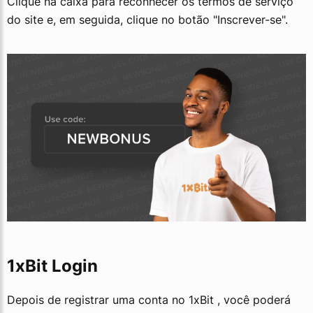
Clique na caixa para reconhecer os termos de serviço
do site e, em seguida, clique no botão "Inscrever-se".
1xBit Login
Depois de registrar uma conta no 1xBit , você poderá