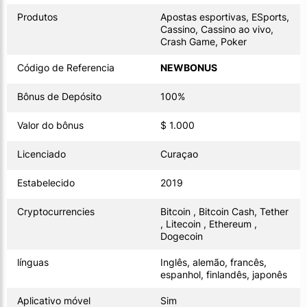
Produtos
Apostas esportivas, ESports,
Cassino, Cassino ao vivo,
Crash Game, Poker
Código de Referencia
NEWBONUS
Bônus de Depósito
100%
Valor do bônus
$ 1.000
Licenciado
Curaçao
Estabelecido
2019
Cryptocurrencies
Bitcoin , Bitcoin Cash, Tether
, Litecoin , Ethereum ,
Dogecoin
línguas
Inglês, alemão, francês,
espanhol, finlandês, japonês
Aplicativo móvel
Sim