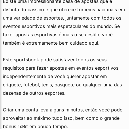
Existe uma impressionante casa de apostas que é
distinta do cassino e que oferece torneios nacionais em
uma variedade de esportes, juntamente com todos os
eventos esportivos mais espetaculares do mundo. Se
fazer apostas esportivas é mais o seu estilo, você
também é extremamente bem cuidado aqui.
Este sportsbook pode satisfazer todos os seus
requisitos para fazer apostas em eventos esportivos,
independentemente de você querer apostar em
críquete, futebol, tênis, basquete ou qualquer uma das
dezenas de outros esportes.
Criar uma conta leva alguns minutos, então você pode
aproveitar ao máximo tudo isso, bem como o grande
bônus 1xBit em pouco tempo.