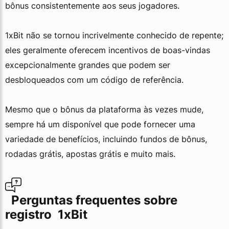
bônus consistentemente aos seus jogadores.
1xBit não se tornou incrivelmente conhecido de repente;
eles geralmente oferecem incentivos de boas-vindas
excepcionalmente grandes que podem ser
desbloqueados com um código de referência.
Mesmo que o bônus da plataforma às vezes mude,
sempre há um disponível que pode fornecer uma
variedade de benefícios, incluindo fundos de bônus,
rodadas grátis, apostas grátis e muito mais.
  Perguntas frequentes sobre 
registro  1xBit 