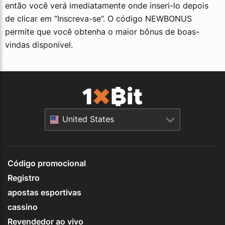
então você verá imediatamente onde inseri-lo depois
de clicar em “Inscreva-se”. O código NEWBONUS
permite que você obtenha o maior bônus de boas-
vindas disponível.
United States
Código promocional
Registro
apostas esportivas
cassino
Revendedor ao vivo