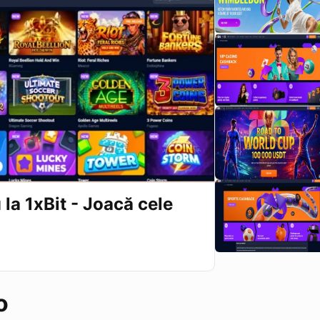
 la 1xBit - Joacă cele
o