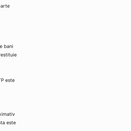
oarte
e bani
estituie
TP este
ximativ
sta este