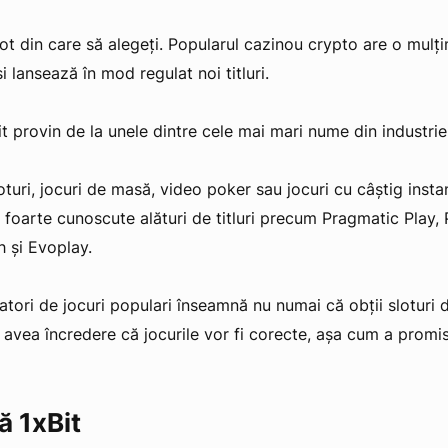
lot din care să alegeți. Popularul cazinou crypto are o mulț
i lansează în mod regulat noi titluri.
t provin de la unele dintre cele mai mari nume din industrie
loturi, jocuri de masă, video poker sau jocuri cu câștig insta
foarte cunoscute alături de titluri precum Pragmatic Play, 
 și Evoplay.
tori de jocuri populari înseamnă nu numai că obții sloturi d
oți avea încredere că jocurile vor fi corecte, așa cum a promi
ă 1xBit