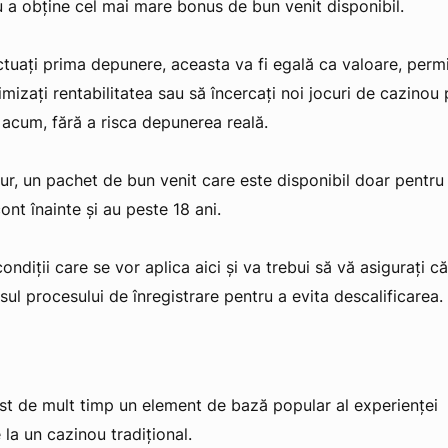
u a obține cel mai mare bonus de bun venit disponibil.
ectuați prima depunere, aceasta va fi egală ca valoare, perm
mizați rentabilitatea sau să încercați noi jocuri de cazinou
 acum, fără a risca depunerea reală.
r, un pachet de bun venit care este disponibil doar pentru c
ont înainte și au peste 18 ani.
condiții care se vor aplica aici și va trebui să vă asigurați că
sul procesului de înregistrare pentru a evita descalificarea.
ost de mult timp un element de bază popular al experienței
e la un cazinou tradițional.