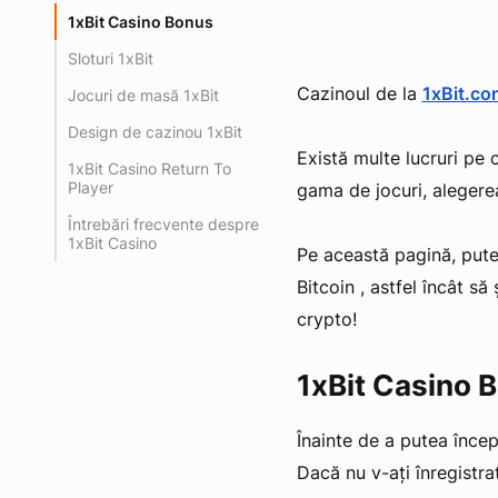
1xBit Casino Bonus
Sloturi 1xBit
Cazinoul de la
1xBit.co
Jocuri de masă 1xBit
Design de cazinou 1xBit
Există multe lucruri pe 
1xBit Casino Return To
Player
gama de jocuri, alegerea
Întrebări frecvente despre
1xBit Casino
Pe această pagină, puteț
Bitcoin , astfel încât să 
crypto!
1xBit Casino 
Înainte de a putea încep
Dacă nu v-ați înregistrat