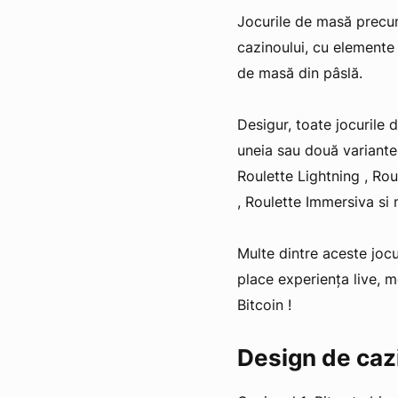
Jocurile de masă precum
cazinoului, cu elemente 
de masă din pâslă.
Desigur, toate jocurile 
uneia sau două variante 
Roulette Lightning , Rou
, Roulette Immersiva si m
Multe dintre aceste jocur
place experiența live, me
Bitcoin !
Design de caz