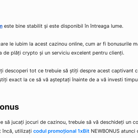
m
este bine stabilit și este disponibil în întreaga lume.
care le iubim la acest cazinou online, cum ar fi bonusurile ma
 de plăți crypto și un serviciu excelent pentru clienți.
i descoperi tot ce trebuie să știți despre acest captivant 
știți exact la ce să vă așteptați înainte de a vă investi timpul
Bonus
e să jucați jocuri de cazinou, trebuie să vă deschideți un co
 încă, utilizați
codul promoțional 1xBit
NEWBONUS atunci c