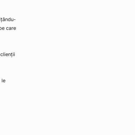
ițându-
 pe care
lienții
 le