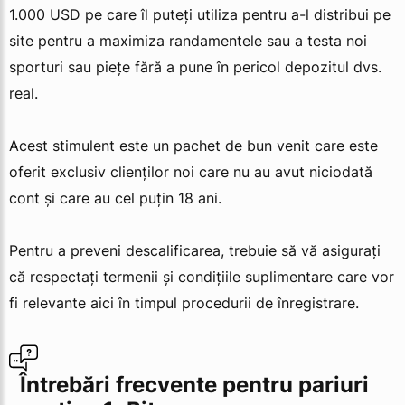
1.000 USD pe care îl puteți utiliza pentru a-l distribui pe
site pentru a maximiza randamentele sau a testa noi
sporturi sau piețe fără a pune în pericol depozitul dvs.
real.
Acest stimulent este un pachet de bun venit care este
oferit exclusiv clienților noi care nu au avut niciodată
cont și care au cel puțin 18 ani.
Pentru a preveni descalificarea, trebuie să vă asigurați
că respectați termenii și condițiile suplimentare care vor
fi relevante aici în timpul procedurii de înregistrare.
  Întrebări frecvente pentru pariuri 