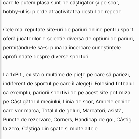
care le putem plasa sunt pe câștigător și pe scor,
hobby-ul își pierde atractivitatea destul de repede.
Cele mai reputate site-uri de pariuri online pentru sport
oferă jucătorilor o selecție diversă de opțiuni de pariuri,
permițându-le să-și pună la încercare cunoștințele
aprofundate despre diverse sporturi.
La 1xBit , există o mulțime de piețe pe care să pariezi,
indiferent de sportul pe care îl alegeți. Folosind fotbalul
ca exemplu, pariorii sportivi de pe acest site pot miza
pe Câștigătorul meciului, Linia de scor, Ambele echipe
care vor marca, Totalul de goluri, Marcatori, asistă,
Puncte de rezervare, Corners, Handicap de gol, Câștig
la zero, Câștigă din spate și multe altele.