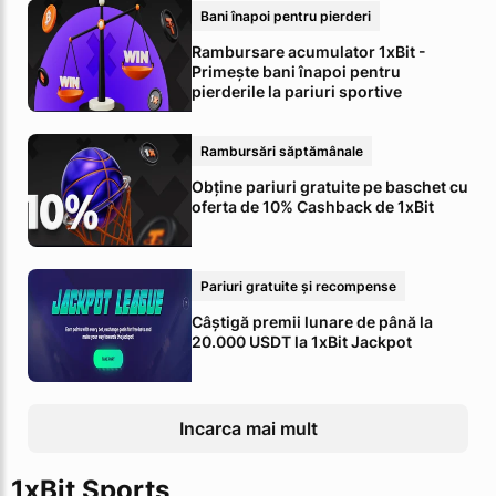
Bani înapoi pentru pierderi
Rambursare acumulator 1xBit -
Primește bani înapoi pentru
pierderile la pariuri sportive
Rambursări săptămânale
Obține pariuri gratuite pe baschet cu
oferta de 10% Cashback de 1xBit
Pariuri gratuite și recompense
Câștigă premii lunare de până la
20.000 USDT la 1xBit Jackpot
Incarca mai mult
1xBit Sports