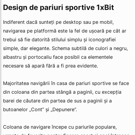
Design de pariuri sportive 1xBit
Indiferent dacă sunteți pe desktop sau pe mobil,
navigarea pe platformă este la fel de ușoară pe cât ar
trebui să fie datorită stilului simplu și iconografiei
simple, dar elegante. Schema subtilă de culori a negru,
albastru și portocaliu face posibil ca elementele
necesare să apară fără a fi prea evidente.
Majoritatea navigării în casa de pariuri sportive se face
din coloana din partea stângă a paginii, cu excepția
barei de căutare din partea de sus a paginii și a
butoanelor „Cont” și „Depunere”.
Coloana de navigare începe cu pariurile populare,