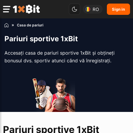
RO
Sign in
Casa de pariuri
Pariuri sportive 1xBit
Accesați casa de pariuri sportive 1xBit și obțineți
bonusul dvs. sportiv atunci când vă înregistrați.
Pariuri sportive 1xBit