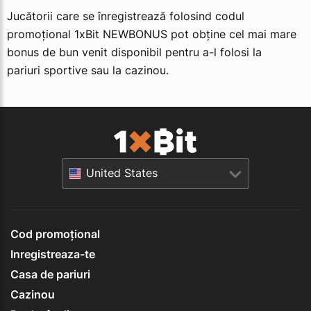
Jucătorii care se înregistrează folosind codul
promoțional 1xBit NEWBONUS pot obține cel mai mare
bonus de bun venit disponibil pentru a-l folosi la
pariuri sportive sau la cazinou.
United States
Cod promoțional
Inregistreaza-te
Casa de pariuri
Cazinou