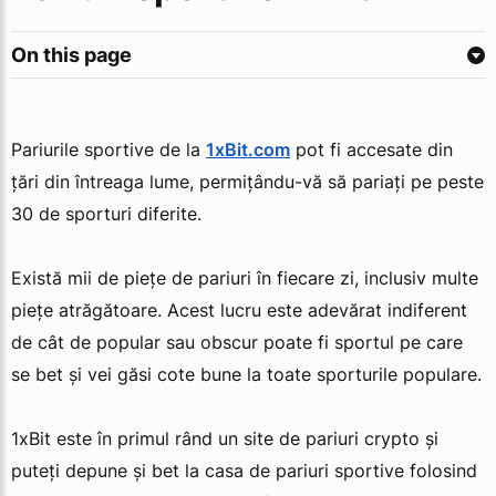
On this page
Pariurile sportive de la
1xBit.com
pot fi accesate din
țări din întreaga lume, permițându-vă să pariați pe peste
30 de sporturi diferite.
Există mii de piețe de pariuri în fiecare zi, inclusiv multe
piețe atrăgătoare. Acest lucru este adevărat indiferent
de cât de popular sau obscur poate fi sportul pe care
se bet și vei găsi cote bune la toate sporturile populare.
1xBit este în primul rând un site de pariuri crypto și
puteți depune și bet la casa de pariuri sportive folosind