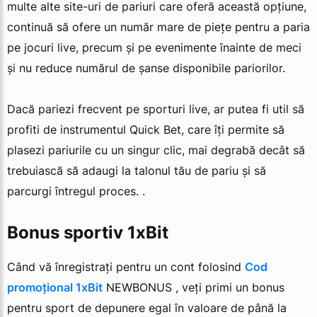
multe alte site-uri de pariuri care oferă această opțiune,
continuă să ofere un număr mare de piețe pentru a paria
pe jocuri live, precum și pe evenimente înainte de meci
și nu reduce numărul de șanse disponibile pariorilor.
Dacă pariezi frecvent pe sporturi live, ar putea fi util să
profiti de instrumentul Quick Bet, care îți permite să
plasezi pariurile cu un singur clic, mai degrabă decât să
trebuiască să adaugi la talonul tău de pariu și să
parcurgi întregul proces. .
Bonus sportiv 1xBit
Când vă înregistrați pentru un cont folosind
Cod
promoțional 1xBit
NEWBONUS , veți primi un bonus
pentru sport de depunere egal în valoare de până la