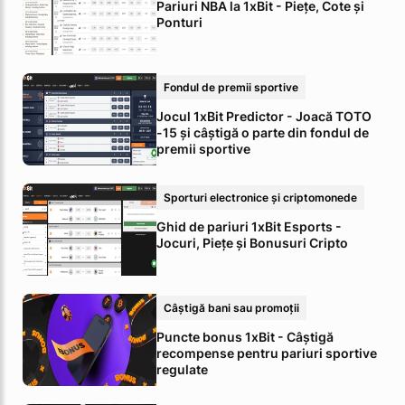
Pariuri NBA la 1xBit - Piețe, Cote și
Ponturi
Fondul de premii sportive
Jocul 1xBit Predictor - Joacă TOTO
-15 și câștigă o parte din fondul de
premii sportive
Sporturi electronice și criptomonede
Ghid de pariuri 1xBit Esports -
Jocuri, Piețe și Bonusuri Cripto
Câștigă bani sau promoții
Puncte bonus 1xBit - Câștigă
recompense pentru pariuri sportive
regulate