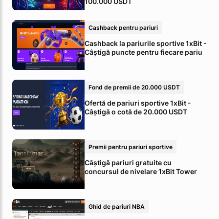
100.000 USDT
Cashback pentru pariuri
Cashback la pariurile sportive 1xBit -
Câștigă puncte pentru fiecare pariu
Fond de premii de 20.000 USDT
Ofertă de pariuri sportive 1xBit -
Câștigă o cotă de 20.000 USDT
Premii pentru pariuri sportive
Câștigă pariuri gratuite cu
concursul de nivelare 1xBit Tower
Ghid de pariuri NBA