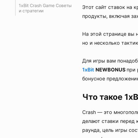
1xBit Crash Game Советы
Этот сайт ставок на 
и стратегии
продукты, включая за
На этой странице вы 
но и несколько такти
Для игры вам понадоб
1xBit
NEWBONUS
при 
бонусное предложение
Что такое 1x
Crash — это многопол
делают ставки перед 
раунда, цель игры сос