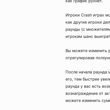
как график рухнет.
Игроки Crash играх м
как другие игроки де
раунды (с множителям
игрокам шанс выиграт
Вы можете изменить р
отрегулировав ползун
После начала раунда 
его, тем быстрее уве
раунда у вас есть во
вознаграждение от ак
можете изменить сум