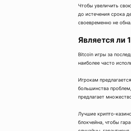
Чтобы увеличить свою
до истечения срока д
своевременно не обна
Является ли 
Bitcoin игры за после
наиболее часто испол
Игрокам предлагается
большинства проблем,
предлагает множество
Лучшие крипто-казин
блокчейна, чтобы гар
случайны, гарантируя