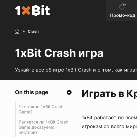
Промо-код
Crash
1xBit Crash игра
Узнайте все об игре 1xBit Crash и о том, как игра
Играть в Кр
On this page
Что такое 1xBit Crash
Game?
1xBit работает по все
Является ли 1xBit Crash
игрокам со всего мира
Game доказуемо
честной?