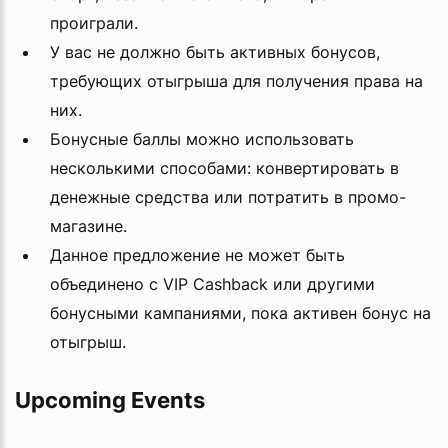
проиграли.
У вас не должно быть активных бонусов,
требующих отыгрыша для получения права на
них.
Бонусные баллы можно использовать
несколькими способами: конвертировать в
денежные средства или потратить в промо-
магазине.
Данное предложение не может быть
объединено с VIP Cashback или другими
бонусными кампаниями, пока активен бонус на
отыгрыш.
Upcoming Events