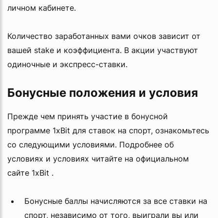
личном кабинете.
Количество заработанных вами очков зависит от
вашей stake и коэффициента. В акции участвуют
одиночные и экспресс-ставки.
Бонусные положения и условия
Прежде чем принять участие в бонусной
программе 1xBit для ставок на спорт, ознакомьтесь
со следующими условиями. Подробнее об
условиях и условиях читайте на официальном
сайте 1xBit .
Бонусные баллы начисляются за все ставки на
спорт, независимо от того, выиграли вы или