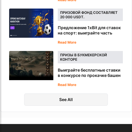
ПРИЗОВОЙ ФОНД СОСТАВЛЯЕТ
20 000 USDT.
Предложение 1xBit для ставок
на спорт: выиграйте часть
призового фонда в размере 20
Read More
000 USDT.
ПРИЗЫ В БУКМЕКЕРСКОЙ
КОНТОРЕ
Выиграйте бесплатные ставки
в конкурсе по прокачке башен
1xBit
Read More
See All