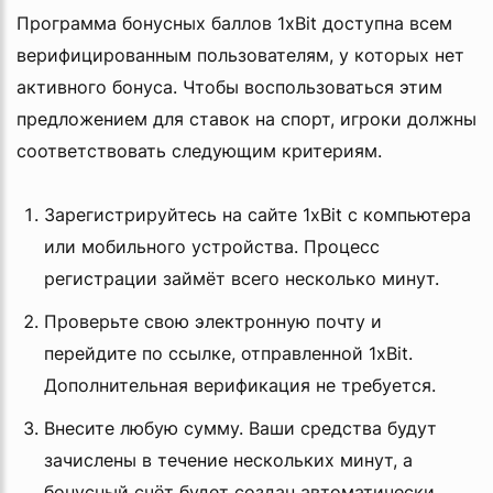
Программа бонусных баллов 1xBit доступна всем
верифицированным пользователям, у которых нет
активного бонуса. Чтобы воспользоваться этим
предложением для ставок на спорт, игроки должны
соответствовать следующим критериям.
Зарегистрируйтесь на сайте 1xBit с компьютера
или мобильного устройства. Процесс
регистрации займёт всего несколько минут.
Проверьте свою электронную почту и
перейдите по ссылке, отправленной 1xBit.
Дополнительная верификация не требуется.
Внесите любую сумму. Ваши средства будут
зачислены в течение нескольких минут, а
бонусный счёт будет создан автоматически.