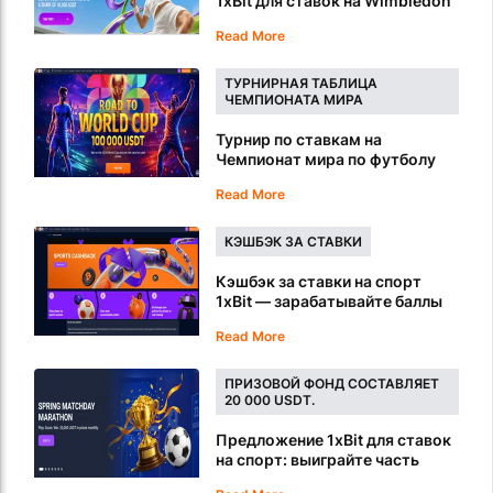
1xBit для ставок на Wimbledon
2026 — выиграйте часть
Read More
призового фонда в размере 10
000 USDT
ТУРНИРНАЯ ТАБЛИЦА
ЧЕМПИОНАТА МИРА
Турнир по ставкам на
Чемпионат мира по футболу
1xBit — поборитесь за часть
Read More
призового фонда в размере
100 000 USDT
КЭШБЭК ЗА СТАВКИ
Кэшбэк за ставки на спорт
1xBit — зарабатывайте баллы
за каждую ставку.
Read More
ПРИЗОВОЙ ФОНД СОСТАВЛЯЕТ
20 000 USDT.
Предложение 1xBit для ставок
на спорт: выиграйте часть
призового фонда в размере 20