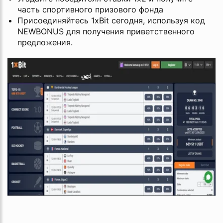
часть спортивного призового фонда
Присоединяйтесь 1xBit сегодня, используя код
NEWBONUS для получения приветственного
предложения.