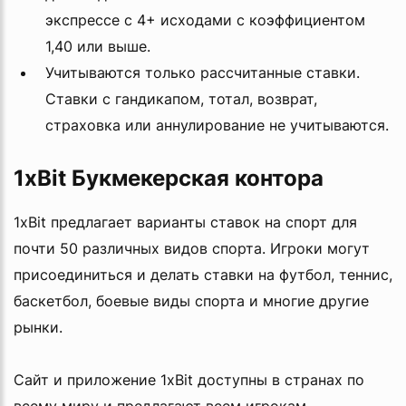
экспрессе с 4+ исходами с коэффициентом
1,40 или выше.
Учитываются только рассчитанные ставки.
Ставки с гандикапом, тотал, возврат,
страховка или аннулирование не учитываются.
1xBit Букмекерская контора
1xBit предлагает варианты ставок на спорт для
почти 50 различных видов спорта. Игроки могут
присоединиться и делать ставки на футбол, теннис,
баскетбол, боевые виды спорта и многие другие
рынки.
Сайт и приложение 1xBit доступны в странах по
всему миру и предлагают всем игрокам