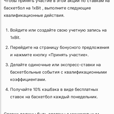
Чтобы принять участие в этой акции по ставкам на
баскетбол на 1xBit , выполните следующие
квалификационные действия.
Войдите или создайте свою учетную запись на
1xBit.
Перейдите на страницу бонусного предложения
и нажмите кнопку «Принять участие».
Делайте одиночные или экспресс-ставки на
баскетбольные события с квалификационными
коэффициентами.
Получайте 10% кэшбэка в виде бесплатных
ставок на баскетбол каждый понедельник.
Ставки должны быть сделаны с минимальным