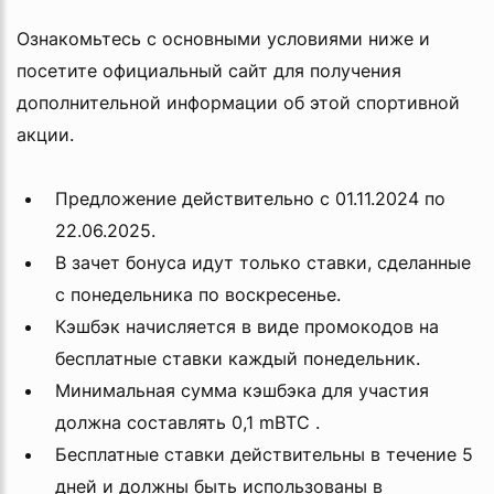
Ознакомьтесь с основными условиями ниже и
посетите официальный сайт для получения
дополнительной информации об этой спортивной
акции.
Предложение действительно с 01.11.2024 по
22.06.2025.
В зачет бонуса идут только ставки, сделанные
с понедельника по воскресенье.
Кэшбэк начисляется в виде промокодов на
бесплатные ставки каждый понедельник.
Минимальная сумма кэшбэка для участия
должна составлять 0,1 mBTC .
Бесплатные ставки действительны в течение 5
дней и должны быть использованы в