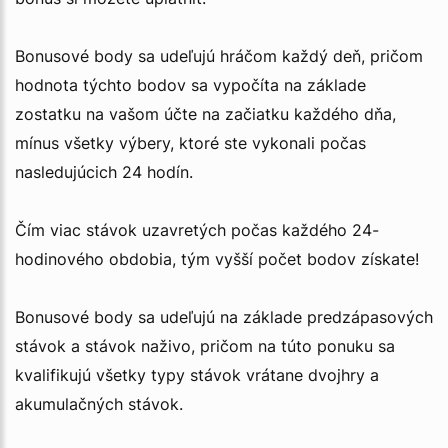
Bonusové body sa udeľujú hráčom každý deň, pričom
hodnota týchto bodov sa vypočíta na základe
zostatku na vašom účte na začiatku každého dňa,
mínus všetky výbery, ktoré ste vykonali počas
nasledujúcich 24 hodín.
Čím viac stávok uzavretých počas každého 24-
hodinového obdobia, tým vyšší počet bodov získate!
Bonusové body sa udeľujú na základe predzápasových
stávok a stávok naživo, pričom na túto ponuku sa
kvalifikujú všetky typy stávok vrátane dvojhry a
akumulačných stávok.