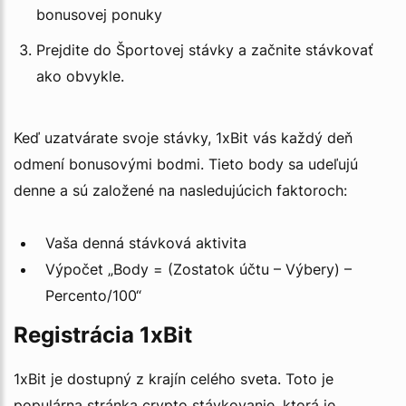
bonusovej ponuky
Prejdite do Športovej stávky a začnite stávkovať
ako obvykle.
Keď uzatvárate svoje stávky, 1xBit vás každý deň
odmení bonusovými bodmi. Tieto body sa udeľujú
denne a sú založené na nasledujúcich faktoroch:
Vaša denná stávková aktivita
Výpočet „Body = (Zostatok účtu – Výbery) –
Percento/100“
Registrácia 1xBit
1xBit je dostupný z krajín celého sveta. Toto je
populárna stránka crypto stávkovanie, ktorá je