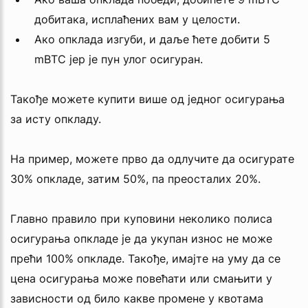
добитака, исплаћених вам у целости.
Ако опклада изгуби, и даље ћете добити 5
mBTC јер је пун улог осигуран.
Такође можете купити више од једног осигурања
за исту опкладу.
На пример, можете прво да одлучите да осигурате
30% опкладе, затим 50%, па преосталих 20%.
Главно правило при куповини неколико полиса
осигурања опкладе је да укупан износ не може
прећи 100% опкладе. Такође, имајте на уму да се
цена осигурања може повећати или смањити у
зависности од било какве промене у квотама