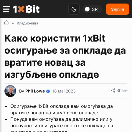
SR
Sign in
Кладионица
Како користити 1xBit
осигурање за опкладе да
вратите новац за
изгубљене опкладе
Share
By
Phil Lowe
18 мај 2023
Осигурање 1xBit опклада вам омогућава да
вратите новац на изгубљене опкладе
Понуда вам омогућава да делимично или у
потпуности осигурате спортске опкладе на