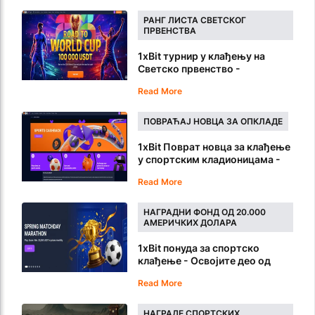
РАНГ ЛИСТА СВЕТСКОГ
ПРВЕНСТВА
1xBit турнир у клађењу на
Светско првенство -
Такмичите се за део од 100.000
Read More
USDT
ПОВРАЋАЈ НОВЦА ЗА ОПКЛАДЕ
1xBit Поврат новца за клађење
у спортским кладионицама -
Зарадите поене за сваку
Read More
опкладу
НАГРАДНИ ФОНД ОД 20.000
АМЕРИЧКИХ ДОЛАРА
1xBit понуда за спортско
клађење - Освојите део од
20.000 USDT
Read More
НАГРАДЕ СПОРТСКИХ