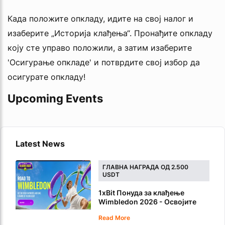
Када положите опкладу, идите на свој налог и
изаберите „Историја клађења“. Пронађите опкладу
коју сте управо положили, а затим изаберите
'Осигурање опкладе' и потврдите свој избор да
осигурате опкладу!
Upcoming Events
Latest News
ГЛАВНА НАГРАДА ОД 2.500
USDT
1xBit Понуда за клађење
Wimbledon 2026 - Освојите
део од 10.000 USDT
Read More