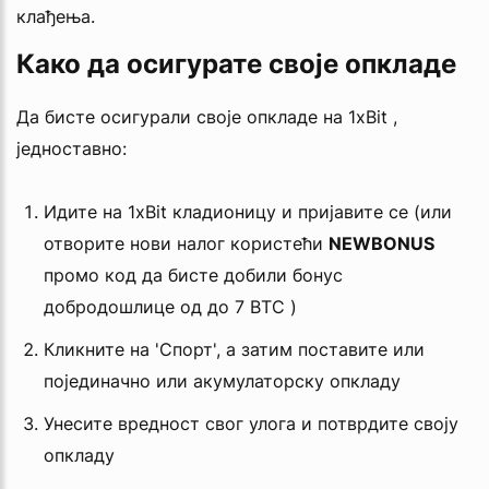
клађења.
Како да осигурате своје опкладе
Да бисте осигурали своје опкладе на 1xBit ,
једноставно:
Идите на 1xBit кладионицу и пријавите се (или
отворите нови налог користећи
NEWBONUS
промо код да бисте добили бонус
добродошлице од до 7 BTC )
Кликните на 'Спорт', а затим поставите или
појединачно или акумулаторску опкладу
Унесите вредност свог улога и потврдите своју
опкладу