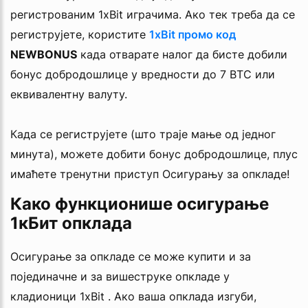
регистрованим 1xBit играчима. Ако тек треба да се
региструјете, користите
1xBit промо код
NEWBONUS
када отварате налог да бисте добили
бонус добродошлице у вредности до 7 BTC или
еквивалентну валуту.
Када се региструјете (што траје мање од једног
минута), можете добити бонус добродошлице, плус
имаћете тренутни приступ Осигурању за опкладе!
Како функционише осигурање
1кБит опклада
Осигурање за опкладе се може купити и за
појединачне и за вишеструке опкладе у
кладионици 1xBit . Ако ваша опклада изгуби,