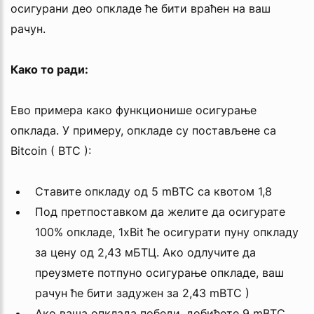
осигурани део опкладе ће бити враћен на ваш
рачун.
Како то ради:
Ево примера како функционише осигурање
опклада. У примеру, опкладе су постављене са
Bitcoin ( BTC ):
Ставите опкладу од 5 mBTC са квотом 1,8
Под претпоставком да желите да осигурате
100% опкладе, 1xBit ће осигурати пуну опкладу
за цену од 2,43 мБТЦ. Ако одлучите да
преузмете потпуно осигурање опкладе, ваш
рачун ће бити задужен за 2,43 mBTC )
Ако ваша опклада победи, добићете 9 mBTC