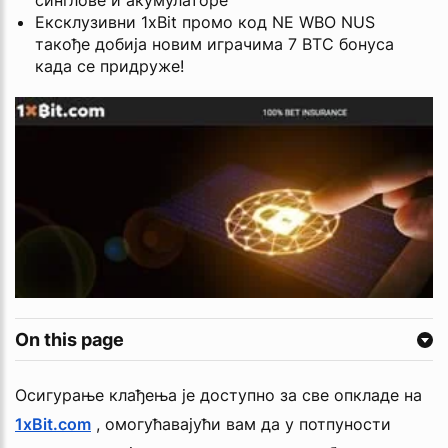
синглове и акумулаторе
Ексклузивни 1xBit промо код NE WBO NUS
такође добија новим играчима 7 BTC бонуса
када се придруже!
On this page
Осигурање клађења је доступно за све опкладе на
1xBit.com
, омогућавајући вам да у потпуности