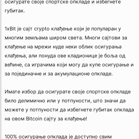
осигурате своје спортске опкладе и избегнете
губитак.
1xBit је сајт crypto клађење који је популаран у
многим земљама широм света. Многи сајтови за
клађење на мрежи нуде неки облик осигурања
клађења, али понуда ове кладионице је боља од
већине, са играчима који могу да купе осигурање и
за појединачне и за акумулационе опкладе.
Имате избор да осигурате своје спортске опкладе
било делимично или у потпуности, што значи да
можете у потпуности да избегнете губитак опклада
на овом Bitcoin сајту за клађење!
100% осигурање опклада је доступно свим