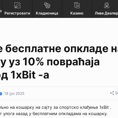
о
Регистровати
Кладионица
Казино
Ливе Деале
е бесплатне опкладе н
у уз 10% повраћаја
д 1xBit -а
S
18 јун 2025
љно на кошарку на сајту за спортско клађење 1xBit .
г улога назад у бесплатним опкладама на кошарку.