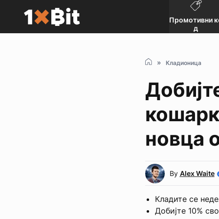
Промотивни к
д
Кладионица
Добијт
кошарк
новца о
By
Alex Waite
Кладите се неде
Добијте 10% сво