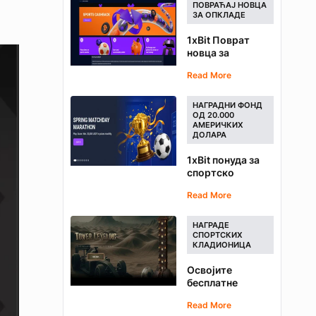
део од 100.000
ПОВРАЋАЈ НОВЦА
USDT
ЗА ОПКЛАДЕ
1xBit Поврат
новца за
клађење у
Read More
спортским
кладионицама -
Зарадите поене
НАГРАДНИ ФОНД
за сваку опкладу
ОД 20.000
АМЕРИЧКИХ
ДОЛАРА
1xBit понуда за
спортско
клађење -
Read More
Освојите део од
20.000 USDT
НАГРАДЕ
СПОРТСКИХ
КЛАДИОНИЦА
Освојите
бесплатне
опкладе уз
Read More
такмичење у