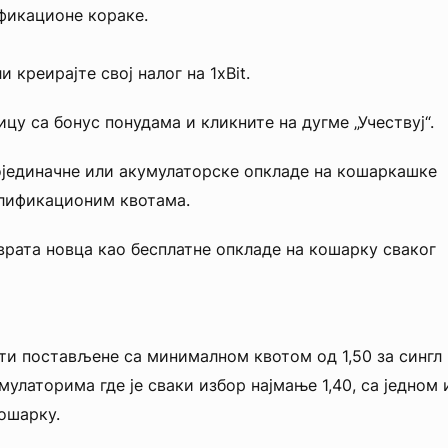
фикационе кораке.
и креирајте свој налог на 1xBit.
цу са бонус понудама и кликните на дугме „Учествуј“.
јединачне или акумулаторске опкладе на кошаркашке
алификационим квотама.
врата новца као бесплатне опкладе на кошарку сваког
ти постављене са минималном квотом од 1,50 за сингл
мулаторима где је сваки избор најмање 1,40, са једном 
ошарку.