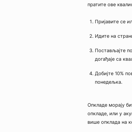
пратите ове квали
Пријавите се ил
Идите на страни
Постављајте по
догађаје са кв
Добијте 10% по
понедељка.
Опкладе морају би
опкладе, или у аку
више опклада на к