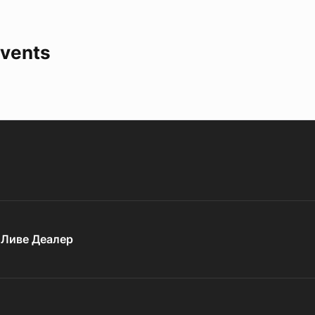
vents
о
Ливе Деалер