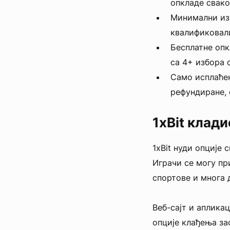
опкладе свако
Минимални изн
квалификовал
Бесплатне опк
са 4+ избора 
Само исплаћен
рефундиране, 
1xBit клад
1xBit нуди опције
Играчи се могу пр
спортове и многа 
Веб-сајт и аплика
опције клађења за