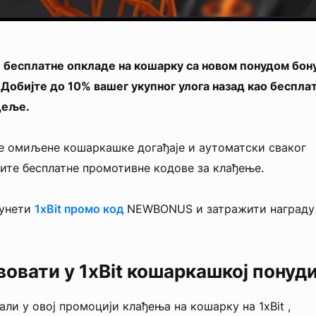
 бесплатне опкладе на кошарку са новом понудом бон
. Добијте до 10% вашег укупног улога назад као беспла
деље.
је омиљене кошаркашке догађаје и аутоматски сваког
те бесплатне промотивне кодове за клађење.
 унети
1xBit промо код
NEWBONUS и затражити награду
вовати у 1xBit кошаркашкој понуд
ли у овој промоцији клађења на кошарку на 1xBit ,