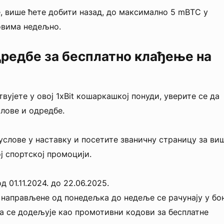
 више ћете добити назад, до максимално 5 mBTC у
вима недељно.
дредбе за бесплатно клађење на
вујете у овој 1xBit кошаркашкој понуди, уверите се да
лове и одредбе.
 услове у наставку и посетите званичну страницу за ви
ј спортској промоцији.
 01.11.2024. до 22.06.2025.
направљене од понедељка до недеље се рачунају у бон
а се додељује као промотивни кодови за бесплатне