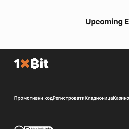
Upcoming E
Промотивни код
Регистровати
Кладионица
Казин