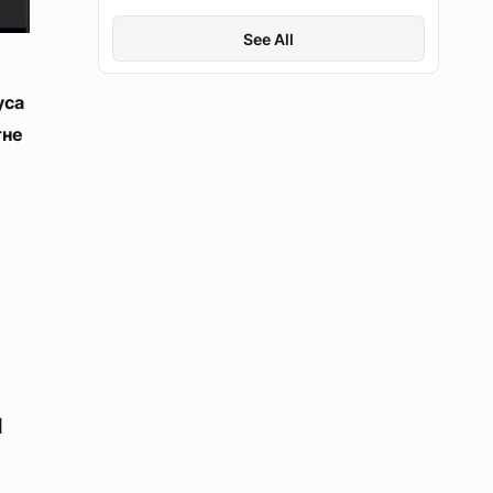
нивелисању куле
1xBit
See All
уса
тне
и