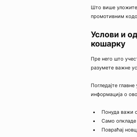
Што више уложите,
промотивним кодо
Услови и о
кошарку
Пре него што учест
разумете важне ус
Погледајте главне
информација о ово
Понуда важи од
Само опкладе 
Повраћај новц