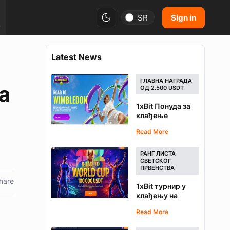
Sign in
SR
р
Latest News
ГЛАВНА НАГРАДА
а
ОД 2.500 USDT
1xBit Понуда за
клађење
Wimbledon 2026
Read More
- Освојите део
од 10.000 USDT
РАНГ ЛИСТА
СВЕТСКОГ
ПРВЕНСТВА
hare
1xBit турнир у
клађењу на
Светско
Read More
првенство -
Такмичите се за