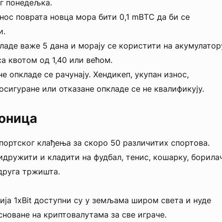
г понедељка.
ос поврата новца мора бити 0,1 mBTC да би се
и.
ладе важе 5 дана и морају се користити на акумулатор
са квотом од 1,40 или већом.
е опкладе се рачунају. Хендикеп, укупан износ,
осигуране или отказане опкладе се не квалификују.
ионица
 спортског клађења за скоро 50 различитих спортова.
идружити и кладити на фудбал, тенис, кошарку, борила
друга тржишта.
ција 1xBit доступни су у земљама широм света и нуде
сноване на криптовалутама за све играче.