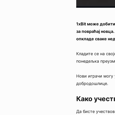
1xBit може добити
за повраћај новца
опкладе сваке не
Кладите се на сво
понедељка преузми
Нови играчи могу
добродошлице.
Како учест
Да бисте учествова