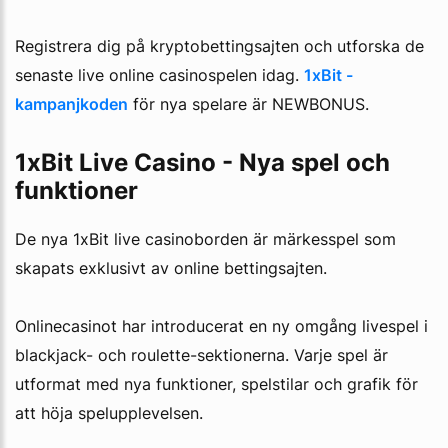
Registrera dig på kryptobettingsajten och utforska de
senaste live online casinospelen idag.
1xBit -
kampanjkoden
för nya spelare är NEWBONUS.
1xBit Live Casino - Nya spel och
funktioner
De nya 1xBit live casinoborden är märkesspel som
skapats exklusivt av online bettingsajten.
Onlinecasinot har introducerat en ny omgång livespel i
blackjack- och roulette-sektionerna. Varje spel är
utformat med nya funktioner, spelstilar och grafik för
att höja spelupplevelsen.