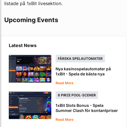
listade på 1xBit livesektion.
Upcoming Events
Latest News
FÄRSKA SPELAUTOMATER
Nya kasinospelautomater på
1xBit - Spela de bästa nya
spelen
Read More
6 PIRZE POOL-SCENER
1xBit Slots Bonus - Spela
Summer Clash för kontantpriser
Read More