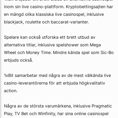
inom sin live casino-plattform. Kryptobettingsajten har
en mängd olika klassiska live casinospel, inklusive
blackjack, roulette och baccarat-varianter.
Spelare kan också utforska ett brett utbud av
alternativa titlar, inklusive spelshower som Mega
Wheel och Money Time. Mindre kända spel som Sic-Bo
erbjuds också.
1xBit samarbetar med några av de mest välkända live
casino-leverantörerna för att erbjuda högkvalitativ
action.
Några av de största varumärkena, inklusive Pragmatic
Play, TV Bet och Winfinity, har sina online casinospel