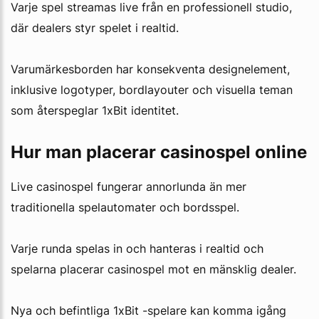
Varje spel streamas live från en professionell studio,
där dealers styr spelet i realtid.
Varumärkesborden har konsekventa designelement,
inklusive logotyper, bordlayouter och visuella teman
som återspeglar 1xBit identitet.
Hur man placerar casinospel online
Live casinospel fungerar annorlunda än mer
traditionella spelautomater och bordsspel.
Varje runda spelas in och hanteras i realtid och
spelarna placerar casinospel mot en mänsklig dealer.
Nya och befintliga 1xBit -spelare kan komma igång