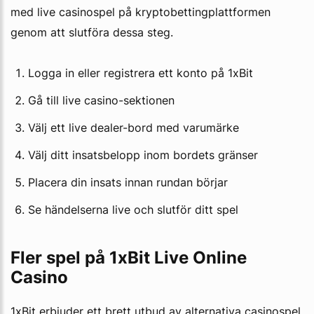
med live casinospel på kryptobettingplattformen
genom att slutföra dessa steg.
Logga in eller registrera ett konto på 1xBit
Gå till live casino-sektionen
Välj ett live dealer-bord med varumärke
Välj ditt insatsbelopp inom bordets gränser
Placera din insats innan rundan börjar
Se händelserna live och slutför ditt spel
Fler spel på 1xBit Live Online
Casino
1xBit erbjuder ett brett utbud av alternativa casinospel