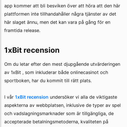
app kommer att bli besviken över att höra att den här
plattformen inte tillhandahåller några tjänster av det
här slaget ännu, men det kan vara på gång för en
framtida release.
1xBit recension
Om du letar efter den mest djupgående utvärderingen
av 1xBit , som inkluderar både onlinecasinot och
sportboken, har du kommit till rätt plats.
I vår
1xBit recension
undersöker vi alla de viktigaste
aspekterna av webbplatsen, inklusive de typer av spel
och vadslagningsmarknader som är tillgängliga, de
accepterade betalningsmetoderna, kvaliteten på