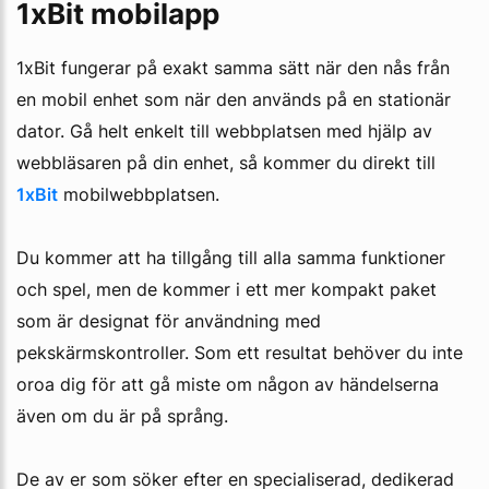
1xBit mobilapp
1xBit fungerar på exakt samma sätt när den nås från
en mobil enhet som när den används på en stationär
dator. Gå helt enkelt till webbplatsen med hjälp av
webbläsaren på din enhet, så kommer du direkt till
1xBit
mobilwebbplatsen.
Du kommer att ha tillgång till alla samma funktioner
och spel, men de kommer i ett mer kompakt paket
som är designat för användning med
pekskärmskontroller. Som ett resultat behöver du inte
oroa dig för att gå miste om någon av händelserna
även om du är på språng.
De av er som söker efter en specialiserad, dedikerad