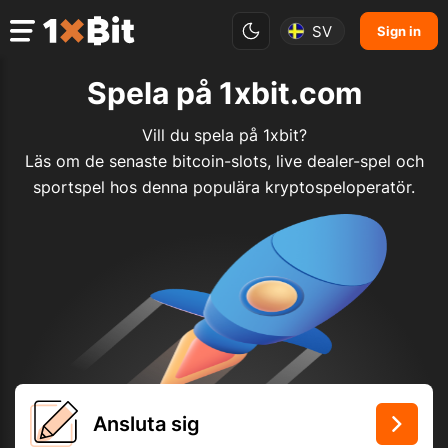
SV
Sign in
Spela på 1xbit.com
Vill du spela på 1xbit?
Läs om de senaste bitcoin-slots, live dealer-spel och
sportspel hos denna populära kryptospeloperatör.
Ansluta sig