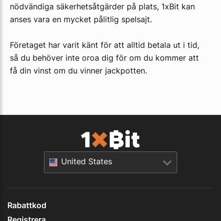
nödvändiga säkerhetsåtgärder på plats, 1xBit kan
anses vara en mycket pålitlig spelsajt.
Företaget har varit känt för att alltid betala ut i tid,
så du behöver inte oroa dig för om du kommer att
få din vinst om du vinner jackpotten.
United States
Rabattkod
Registrera