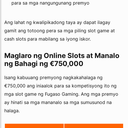
para sa mga nangungunang premyo
Ang lahat ng kwalipikadong taya ay dapat ilagay
gamit ang totoong pera sa mga piling slot game at
cash slots para mabilang sa iyong iskor.
Maglaro ng Online Slots at Manalo
ng Bahagi ng €750,000
Isang kabuuang premyong nagkakahalaga ng
€750,000 ang iniaalok para sa kompetisyong ito ng
mga slot game ng Fugaso Gaming. Ang mga premyo
ay hinati sa mga mananalo sa mga sumusunod na
halaga.