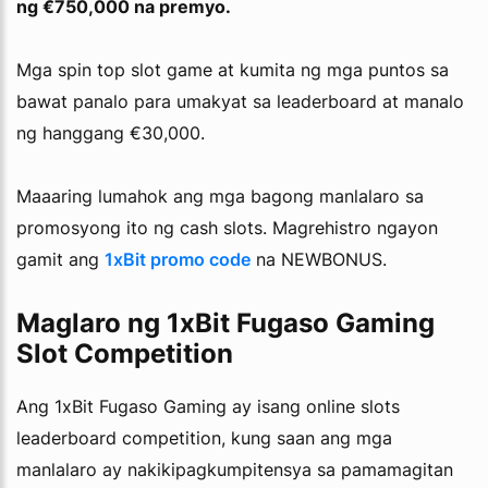
ng €750,000 na premyo.
Mga spin top slot game at kumita ng mga puntos sa
bawat panalo para umakyat sa leaderboard at manalo
ng hanggang €30,000.
Maaaring lumahok ang mga bagong manlalaro sa
promosyong ito ng cash slots. Magrehistro ngayon
gamit ang
1xBit promo code
na NEWBONUS.
Maglaro ng 1xBit Fugaso Gaming
Slot Competition
Ang 1xBit Fugaso Gaming ay isang online slots
leaderboard competition, kung saan ang mga
manlalaro ay nakikipagkumpitensya sa pamamagitan