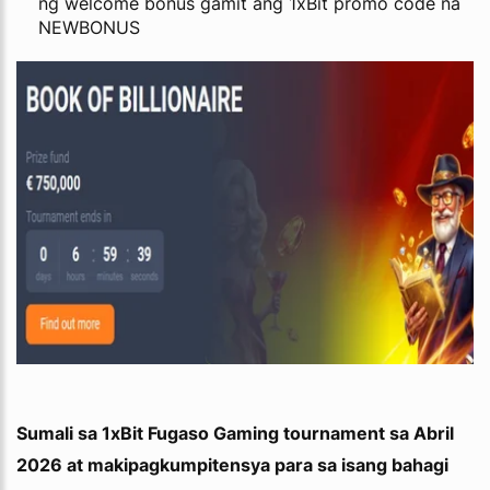
ng welcome bonus gamit ang 1xBit promo code na
NEWBONUS
Sumali sa 1xBit Fugaso Gaming tournament sa Abril
2026 at makipagkumpitensya para sa isang bahagi