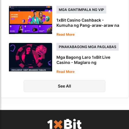
MGA GANTIMPALA NG VIP
1xBit Casino Cashback -
Kumuha ng Pang-araw-araw na
Gantimpala para sa Paglalaro sa
Read More
Casino
PINAKABAGONG MGA PAGLABAS
Mga Bagong Laro 1xBit Live
Casino - Maglaro ng
Eksklusibong Pamagat sa
Read More
Blackjack at Roulette
See All