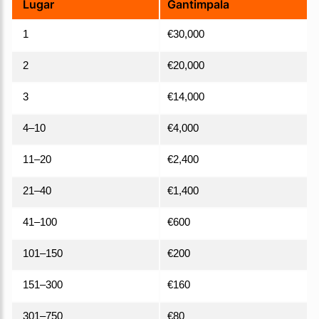
Lugar
Gantimpala
1
€30,000
2
€20,000
3
€14,000
4–10
€4,000
11–20
€2,400
21–40
€1,400
41–100
€600
101–150
€200
151–300
€160
301–750
€80