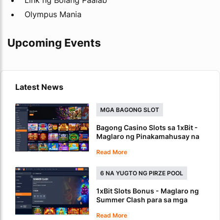
Olympus Mania
Upcoming Events
Latest News
MGA BAGONG SLOT
Bagong Casino Slots sa 1xBit -
Maglaro ng Pinakamahusay na
Bagong Laro
Read More
6 NA YUGTO NG PIRZE POOL
1xBit Slots Bonus - Maglaro ng
Summer Clash para sa mga
Premyong Pera
Read More