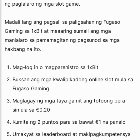
ng paglalaro ng mga slot game.
Madali lang ang pagsali sa paligsahan ng Fugaso
Gaming sa 1xBit at maaaring sumali ang mga
manlalaro sa pamamagitan ng pagsunod sa mga
hakbang na ito.
Mag-log in o magparehistro sa 1xBit
Buksan ang mga kwalipikadong online slot mula sa
Fugaso Gaming
Maglagay ng mga taya gamit ang totoong pera
simula sa €0.20
Kumita ng 2 puntos para sa bawat €1 na panalo
Umakyat sa leaderboard at makipagkumpetensya