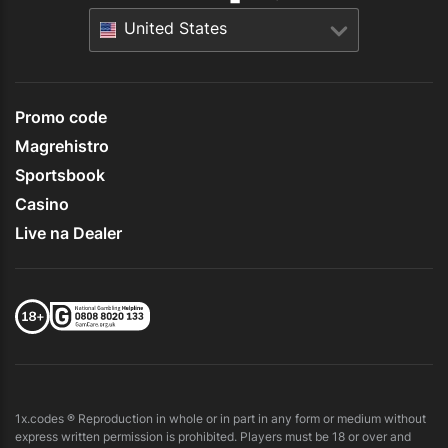
United States
Promo code
Magrehistro
Sportsbook
Casino
Live na Dealer
1x.codes ® Reproduction in whole or in part in any form or medium without
express written permission is prohibited. Players must be 18 or over and