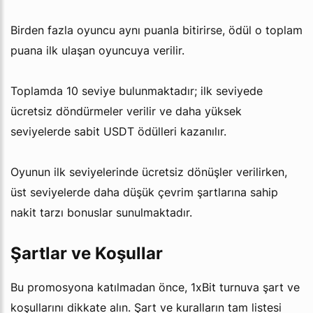
Birden fazla oyuncu aynı puanla bitirirse, ödül o toplam
puana ilk ulaşan oyuncuya verilir.
Toplamda 10 seviye bulunmaktadır; ilk seviyede
ücretsiz döndürmeler verilir ve daha yüksek
seviyelerde sabit USDT ödülleri kazanılır.
Oyunun ilk seviyelerinde ücretsiz dönüşler verilirken,
üst seviyelerde daha düşük çevrim şartlarına sahip
nakit tarzı bonuslar sunulmaktadır.
Şartlar ve Koşullar
Bu promosyona katılmadan önce, 1xBit turnuva şart ve
koşullarını dikkate alın. Şart ve kuralların tam listesi