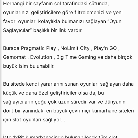
Herhangi bir sayfanın sol tarafındaki sütunda,
oyunlarınızı geliştiricilere göre filtrelemenizi ve yeni
favori oyunları kolaylıkla bulmanızı sağlayan “Oyun
Sağlayıcılar” başlıklı bir link vardır.
Burada Pragmatic Play , NoLimit City , Play'n GO ,
Gamomat , Evolution , Big Time Gaming ve daha birçok
büyük isim bulunabilir.
Bu sitede kendi yararlarını sunan oyunları sağlayan daha
küçük ve daha özel geliştiriciler olsa da, bu
sağlayıcıların çoğu çok uzun süredir var ve dünyanın
dört bir yanındaki en büyük çevrimiçi kumarhane siteleri
için slot oyunları sağlıyor. .
İşte 1xBit kumarhanesinde bulunabilecek tüm slot