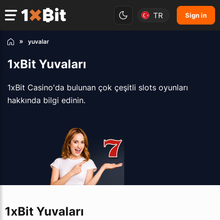
TR
Sign in
yuvalar
1xBit Yuvaları
1xBit Casino'da bulunan çok çeşitli slots oyunları
hakkında bilgi edinin.
1xBit Yuvaları