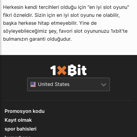
Herkesin kendi tercihleri olduğu için "en iyi slot oyunu"
fikri özneldir. Sizin için en iyi slot oyunu ne olabilir,
başka herkese hitap etmeyebilir. Yine de
söyleyebileceğimiz şey, favori slot oyununuzu 1xbit'te
bulmanızın garanti olduğudur.
United States
Promosyon kodu
Kayıt olmak
spor bahisleri