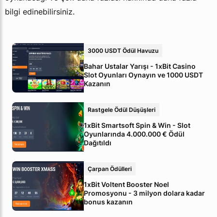
bilgi edinebilirsiniz.
3000 USDT Ödül Havuzu
Bahar Ustalar Yarışı - 1xBit Casino
Slot Oyunları Oynayın ve 1000 USDT
Kazanın
Rastgele Ödül Düşüşleri
1xBit Smartsoft Spin & Win - Slot
Oyunlarında 4.000.000 € Ödül
Dağıtıldı
Çarpan Ödülleri
1xBit Voltent Booster Noel
Promosyonu - 3 milyon dolara kadar
bonus kazanın