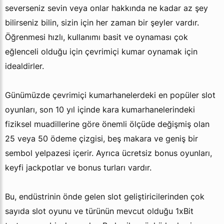
severseniz sevin veya onlar hakkında ne kadar az şey
bilirseniz bilin, sizin için her zaman bir şeyler vardır.
Öğrenmesi hızlı, kullanımı basit ve oynaması çok
eğlenceli olduğu için çevrimiçi kumar oynamak için
idealdirler.
Günümüzde çevrimiçi kumarhanelerdeki en popüler slot
oyunları, son 10 yıl içinde kara kumarhanelerindeki
fiziksel muadillerine göre önemli ölçüde değişmiş olan
25 veya 50 ödeme çizgisi, beş makara ve geniş bir
sembol yelpazesi içerir. Ayrıca ücretsiz bonus oyunları,
keyfi jackpotlar ve bonus turları vardır.
Bu, endüstrinin önde gelen slot geliştiricilerinden çok
sayıda slot oyunu ve türünün mevcut olduğu 1xBit