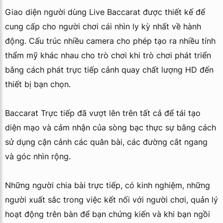
Giao diện người dùng Live Baccarat được thiết kế để
cung cấp cho người chơi cái nhìn ly kỳ nhất về hành
động. Cấu trúc nhiều camera cho phép tạo ra nhiều tính
thẩm mỹ khác nhau cho trò chơi khi trò chơi phát triển
bằng cách phát trực tiếp cảnh quay chất lượng HD đến
thiết bị bạn chọn.
Baccarat Trực tiếp đã vượt lên trên tất cả để tái tạo
diện mạo và cảm nhận của sòng bạc thực sự bằng cách
sử dụng cận cảnh các quân bài, các đường cắt ngang
và góc nhìn rộng.
Những người chia bài trực tiếp, có kinh nghiệm, những
người xuất sắc trong việc kết nối với người chơi, quản lý
hoạt động trên bàn để bạn chứng kiến và khi bạn ngồi