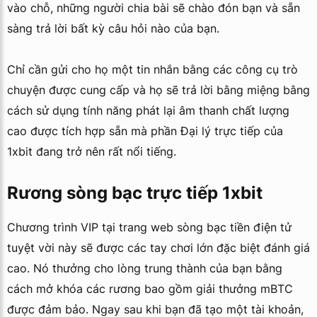
vào chỗ, những người chia bài sẽ chào đón bạn và sẵn
sàng trả lời bất kỳ câu hỏi nào của bạn.
Chỉ cần gửi cho họ một tin nhắn bằng các công cụ trò
chuyện được cung cấp và họ sẽ trả lời bằng miệng bằng
cách sử dụng tính năng phát lại âm thanh chất lượng
cao được tích hợp sẵn mà phần Đại lý trực tiếp của
1xbit đang trở nên rất nổi tiếng.
Rương sòng bạc trực tiếp 1xbit
Chương trình VIP tại trang web sòng bạc tiền điện tử
tuyệt vời này sẽ được các tay chơi lớn đặc biệt đánh giá
cao. Nó thưởng cho lòng trung thành của bạn bằng
cách mở khóa các rương bao gồm giải thưởng mBTC
được đảm bảo. Ngay sau khi bạn đã tạo một tài khoản,