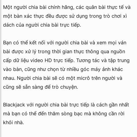
Một người chia bài chính hãng, các quân bài thực tế và
một bàn xác thực đều được sử dụng trong trò chơi xì
dách của người chia bài trực tiếp.
Bạn có thể kết nối với người chia bài và xem mọi ván
bài được xử lý trong thời gian thực thông qua nguồn
cấp dữ liệu video HD trực tiếp. Tương tác và tập trung
vào bàn, cũng như chọn từ nhiều góc máy ảnh khác
nhau. Người chia bài sẽ có một micrô trên người và
cũng sẽ sẵn sàng để trò chuyện.
Blackjack
với người chia bài trực tiếp là cách gần nhất
mà bạn có thể đến thăm sòng bạc mà không cần rời
khỏi nhà.