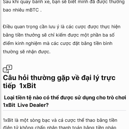
Sau khi
quay bánh
xe, bạn sẽ biết mình đã được thưởng
bao nhiêu mBTC .
Điều quan trọng cần lưu ý là các cược được thực hiện
bằng tiền thưởng sẽ chỉ kiếm được một phần ba số
điểm kinh nghiệm mà các cược đặt bằng tiền bình
thường sẽ nhận được.
Câu hỏi thường gặp về đại lý trực 
tiếp  1xBit 
 Loại tiền tệ nào có thể được sử dụng cho trò chơi  
1xBit  Live Dealer?
1xBit là một sòng bạc và cá cược thể thao
bằng tiền
điện tử không chấp nhận thanh toán bằng tiền pháp