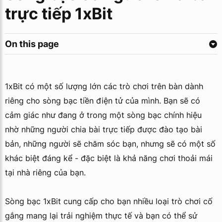
trực tiếp 1xBit
On this page
1xBit có một số lượng lớn các trò chơi trên bàn dành
riêng cho sòng bạc tiền điện tử của mình. Bạn sẽ có
cảm giác như đang ở trong một sòng bạc chính hiệu
nhờ những người chia bài trực tiếp được đào tạo bài
bản, những người sẽ chăm sóc bạn, nhưng sẽ có một số
khác biệt đáng kể - đặc biệt là khả năng chơi thoải mái
tại nhà riêng của bạn.
Sòng bạc 1xBit cung cấp cho bạn nhiều loại trò chơi cố
gắng mang lại trải nghiệm thực tế và bạn có thể sử