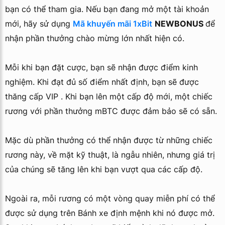
bạn có thể tham gia. Nếu bạn đang mở một tài khoản
mới, hãy sử dụng
Mã khuyến mãi 1xBit
NEWBONUS
để
nhận phần thưởng chào mừng lớn nhất hiện có.
Mỗi khi bạn đặt cược, bạn sẽ nhận được điểm kinh
nghiệm. Khi đạt đủ số điểm nhất định, bạn sẽ được
thăng cấp VIP . Khi bạn lên một cấp độ mới, một chiếc
rương với phần thưởng mBTC được đảm bảo sẽ có sẵn.
Mặc dù phần thưởng có thể nhận được từ những chiếc
rương này, về mặt kỹ thuật, là ngẫu nhiên, nhưng giá trị
của chúng sẽ tăng lên khi bạn vượt qua các cấp độ.
Ngoài ra, mỗi rương có một vòng quay miễn phí có thể
được sử dụng trên Bánh xe định mệnh khi nó được mở.