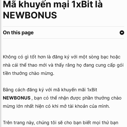
Mã khuyến mại 1xBit là
NEWBONUS
On this page
Không có gì tốt hơn là đăng ký với một sòng bạc hoặc
nhà cái thể thao mới và thấy rằng họ đang cung cấp gói
tiền thưởng chào mừng.
Bằng cách đăng ký với mã khuyến mãi 1xBit
NEWBONUS
, bạn có thể nhận được phần thưởng chào
mừng lớn nhất hiện có khi mở tài khoản của mình.
Trên trang này, chúng tôi sẽ cho bạn biết mọi thứ bạn