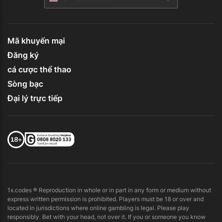
Mã khuyến mại
Đăng ký
cá cược thể thao
Sòng bạc
Đại lý trực tiếp
1x.codes ® Reproduction in whole or in part in any form or medium without
express written permission is prohibited. Players must be 18 or over and
located in jurisdictions where online gambling is legal. Please play
responsibly. Bet with your head, not over it. If you or someone you know