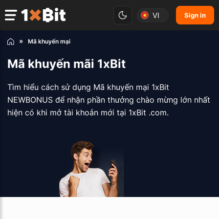
VI
Sign in
Mã khuyến mại
Mã khuyến mãi 1xBit
Tìm hiểu cách sử dụng Mã khuyến mại 1xBit
NEWBONUS để nhận phần thưởng chào mừng lớn nhất
hiện có khi mở tài khoản mới tại 1xBit .com.