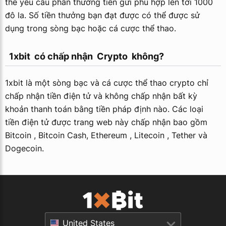
thể yêu cầu phần thưởng tiền gửi phù hợp lên tới 1000
đô la. Số tiền thưởng bạn đạt được có thể được sử
dụng trong sòng bạc hoặc cá cược thể thao.
  1xbit  có chấp nhận  Crypto  không?
1xbit là một sòng bạc và cá cược thể thao crypto chỉ
chấp nhận
tiền điện tử
và không chấp nhận bất kỳ
khoản thanh toán bằng tiền pháp định nào. Các
loại
tiền điện tử
được trang web này chấp nhận bao gồm
Bitcoin , Bitcoin Cash, Ethereum , Litecoin , Tether và
Dogecoin.
United States