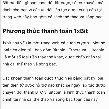
Bất cứ điều gì bạn chọn để đặt cược, sẽ có khuyến mãi
dành cho bạn vì các ưu đãi liên tục được cung cấp tại
trang web này bao gồm cả sách thể thao và sòng bạc.
Phương thức thanh toán 1xBit
1xbit chủ yếu là một trang web cá cược crypto . Một số
loại
tiền điện tử
, bao gồm Bitcoin , Ethereum , Litecoin
và một số loại tiền thay thế khác, được chấp nhận tại
nhà cái thể thao và sòng bạc.
Các khoản thanh toán được thực hiện bằng bất kỳ loại
tiền điện tử được hỗ trợ nào khác sẽ ngay lập tức được
chuyển đổi thành BTC vì Bitcoin là hình thức thanh toán
chính tại nhà cái thể thao và sòng bạc toàn cầu này.