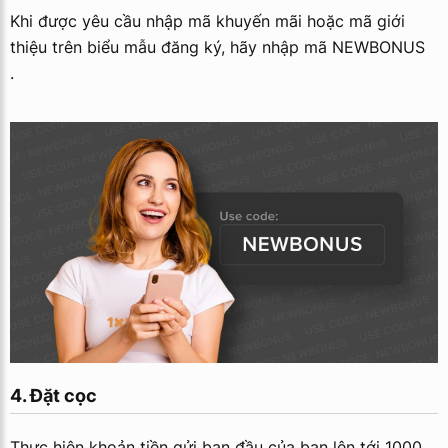
Khi được yêu cầu nhập mã khuyến mãi hoặc mã giới
thiệu trên biểu mẫu đăng ký, hãy nhập mã NEWBONUS
.
Đặt cọc
Thực hiện khoản tiền gửi ban đầu của bạn lên tới 1000