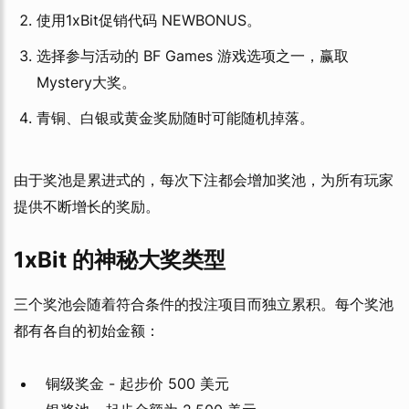
使用1xBit促销代码 NEWBONUS。
选择参与活动的 BF Games 游戏选项之一，赢取
Mystery大奖。
青铜、白银或黄金奖励随时可能随机掉落。
由于奖池是累进式的，每次下注都会增加奖池，为所有玩家
提供不断增长的奖励。
1xBit 的神秘大奖类型
三个奖池会随着符合条件的投注项目而独立累积。每个奖池
都有各自的初始金额：
铜级奖金 - 起步价 500 美元