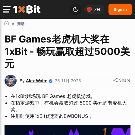
ZH
Sign in
赌场
BF Games老虎机大奖在
1xBit - 畅玩赢取超过5000美
元
Share
By
Alex Waite
25 11月 2025
在1xBit赌场玩 BF Games 老虎机游戏。
在指定游戏中，有机会赢取超过 5000 美元的老虎机大
奖。
注册时使用1xBit优惠码NEWBONUS 。