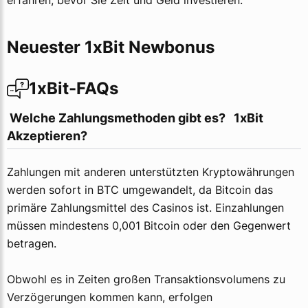
erfahren, bevor Sie Zeit und Geld investieren.
Neuester 1xBit Newbonus
1xBit-FAQs
 Welche Zahlungsmethoden gibt es?   1xBit 
Akzeptieren?
Zahlungen mit anderen unterstützten Kryptowährungen
werden sofort in BTC umgewandelt, da Bitcoin das
primäre Zahlungsmittel des Casinos ist. Einzahlungen
müssen mindestens 0,001 Bitcoin oder den Gegenwert
betragen.
Obwohl es in Zeiten großen Transaktionsvolumens zu
Verzögerungen kommen kann, erfolgen