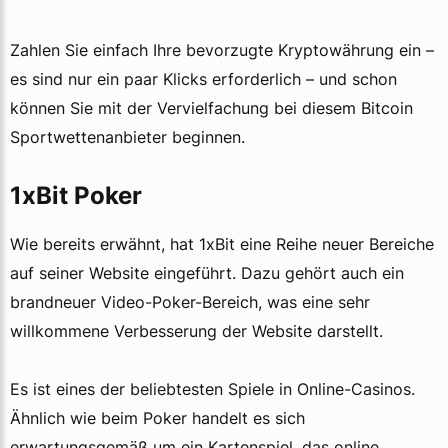
Zahlen Sie einfach Ihre bevorzugte Kryptowährung ein –
es sind nur ein paar Klicks erforderlich – und schon
können Sie mit der Vervielfachung bei diesem Bitcoin
Sportwettenanbieter beginnen.
1xBit Poker
Wie bereits erwähnt, hat 1xBit eine Reihe neuer Bereiche
auf seiner Website eingeführt. Dazu gehört auch ein
brandneuer Video-Poker-Bereich, was eine sehr
willkommene Verbesserung der Website darstellt.
Es ist eines der beliebtesten Spiele in Online-Casinos.
Ähnlich wie beim Poker handelt es sich
erwartungsgemäß um ein Kartenspiel, das online