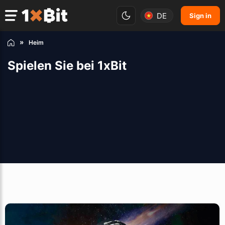
DE
Sign in
Heim
Spielen Sie bei 1xBit