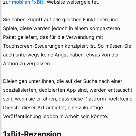
zur
mobilen 1xBit-
Website weitergeleitet.
Sie haben Zugriff auf alle gleichen Funktionen und
Spiele, diese werden jedoch in einem kompakteren
Paket geliefert, das für die Verwendung mit
Touchscreen-Steuerungen konzipiert ist. So müssen Sie
auch unterwegs keine Angst haben, etwas von der
Action zu verpassen.
Diejenigen unter Ihnen, die auf der Suche nach einer
spezialisierten, dedizierten App sind, werden enttäuscht
sein, wenn sie erfahren, dass diese Plattform noch keine
Dienste dieser Art anbietet, eine zukünftige
Veröffentlichung jedoch in Arbeit sein könnte.
1xBit-Rezension