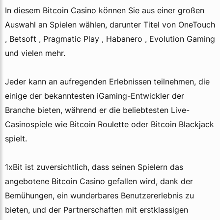
In diesem Bitcoin Casino können Sie aus einer großen
Auswahl an Spielen wählen, darunter Titel von OneTouch
, Betsoft , Pragmatic Play , Habanero , Evolution Gaming
und vielen mehr.
Jeder kann an aufregenden Erlebnissen teilnehmen, die
einige der bekanntesten iGaming-Entwickler der
Branche bieten, während er die beliebtesten Live-
Casinospiele wie Bitcoin Roulette oder Bitcoin Blackjack
spielt.
1xBit ist zuversichtlich, dass seinen Spielern das
angebotene Bitcoin Casino gefallen wird, dank der
Bemühungen, ein wunderbares Benutzererlebnis zu
bieten, und der Partnerschaften mit erstklassigen