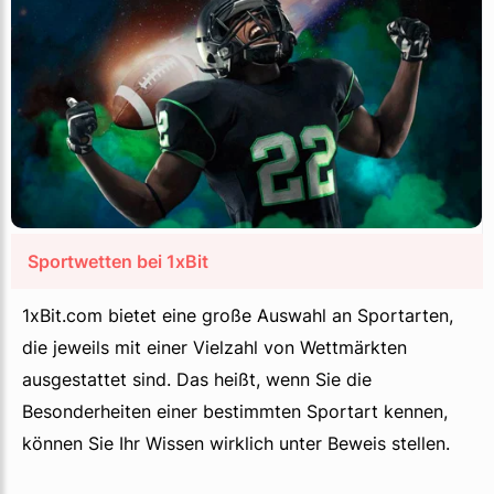
Sportwetten bei 1xBit
1xBit.com bietet eine große Auswahl an Sportarten,
die jeweils mit einer Vielzahl von Wettmärkten
ausgestattet sind. Das heißt, wenn Sie die
Besonderheiten einer bestimmten Sportart kennen,
können Sie Ihr Wissen wirklich unter Beweis stellen.