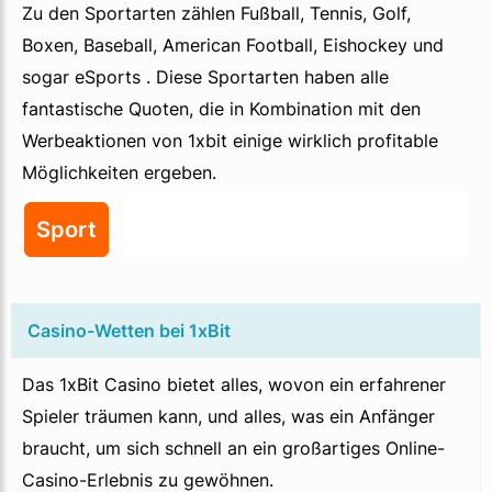
Zu den Sportarten zählen Fußball, Tennis, Golf,
Boxen, Baseball, American Football, Eishockey und
sogar eSports . Diese Sportarten haben alle
fantastische Quoten, die in Kombination mit den
Werbeaktionen von 1xbit einige wirklich profitable
Möglichkeiten ergeben.
Sport
Casino-Wetten bei 1xBit
Das 1xBit Casino bietet alles, wovon ein erfahrener
Spieler träumen kann, und alles, was ein Anfänger
braucht, um sich schnell an ein großartiges Online-
Casino-Erlebnis zu gewöhnen.