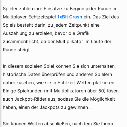
Spieler zahlen ihre Einsätze zu Beginn jeder Runde im
Multiplayer-Echtzeitspiel
1xBit Crash
ein. Das Ziel des
Spiels besteht darin, zu jedem Zeitpunkt eine
Auszahlung zu erzielen, bevor die Grafik
zusammenbricht, da der Multiplikator im Laufe der
Runde steigt.
In diesem sozialen Spiel können Sie sich unterhalten,
historische Daten überprüfen und anderen Spielern
dabei zusehen, wie sie in Echtzeit Wetten platzieren.
Einige Spielrunden (mit Multiplikatoren über 50) lösen
auch Jackpot-Räder aus, sodass Sie die Möglichkeit
haben, einen der Jackpots zu gewinnen .
Sie können Wetten abschließen, nachdem Sie Ihrem