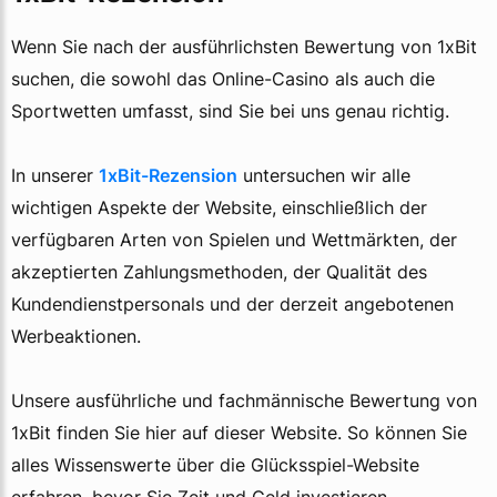
Wenn Sie nach der ausführlichsten Bewertung von 1xBit
suchen, die sowohl das Online-Casino als auch die
Sportwetten umfasst, sind Sie bei uns genau richtig.
In unserer
1xBit-Rezension
untersuchen wir alle
wichtigen Aspekte der Website, einschließlich der
verfügbaren Arten von Spielen und Wettmärkten, der
akzeptierten Zahlungsmethoden, der Qualität des
Kundendienstpersonals und der derzeit angebotenen
Werbeaktionen.
Unsere ausführliche und fachmännische Bewertung von
1xBit finden Sie hier auf dieser Website. So können Sie
alles Wissenswerte über die Glücksspiel-Website