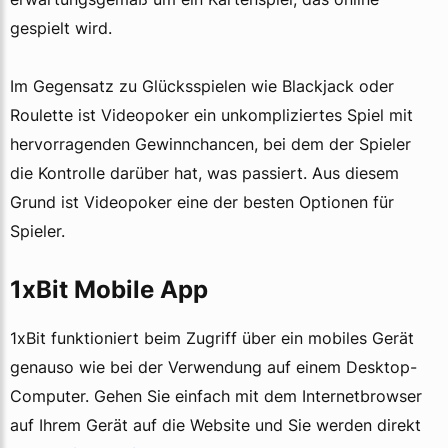
gespielt wird.
Im Gegensatz zu Glücksspielen wie Blackjack oder
Roulette ist Videopoker ein unkompliziertes Spiel mit
hervorragenden Gewinnchancen, bei dem der Spieler
die Kontrolle darüber hat, was passiert. Aus diesem
Grund ist Videopoker eine der besten Optionen für
Spieler.
1xBit Mobile App
1xBit funktioniert beim Zugriff über ein mobiles Gerät
genauso wie bei der Verwendung auf einem Desktop-
Computer. Gehen Sie einfach mit dem Internetbrowser
auf Ihrem Gerät auf die Website und Sie werden direkt