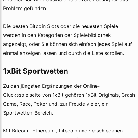
Problem gefunden.
Die besten Bitcoin Slots oder die neuesten Spiele
werden in den Kategorien der Spielebibliothek
angezeigt, oder Sie können sich einfach jedes Spiel auf
einmal anzeigen lassen und durch die Liste scrollen.
1xBit Sportwetten
Zu den jüngsten Ergänzungen der Online-
Glücksspielseite von 1xBit gehören 1xBit Originals, Crash
Game, Race, Poker und, zur Freude vieler, ein
Sportwetten-Bereich.
Mit Bitcoin , Ethereum , Litecoin und verschiedenen