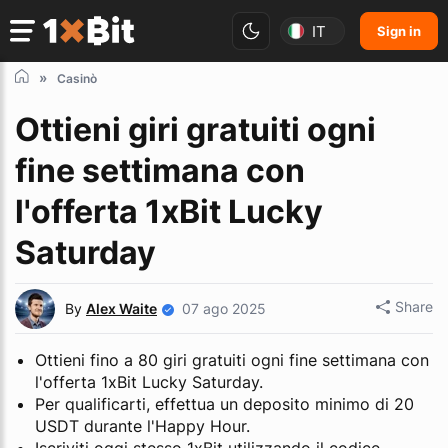
IT
Sign in
Casinò
Ottieni giri gratuiti ogni
fine settimana con
l'offerta 1xBit Lucky
Saturday
Share
By
Alex Waite
07 ago 2025
Ottieni fino a 80 giri gratuiti ogni fine settimana con
l'offerta 1xBit Lucky Saturday.
Per qualificarti, effettua un deposito minimo di 20
USDT durante l'Happy Hour.