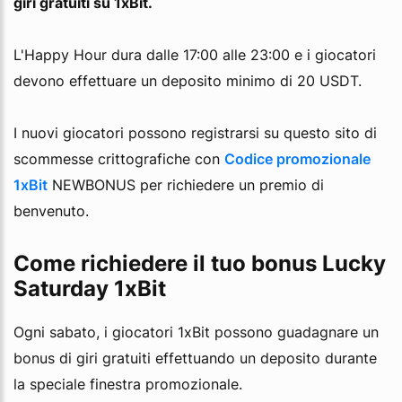
giri gratuiti su 1xBit.
L'Happy Hour dura dalle 17:00 alle 23:00 e i giocatori
devono effettuare un deposito minimo di 20 USDT.
I nuovi giocatori possono registrarsi su questo sito di
scommesse crittografiche con
Codice promozionale
1xBit
NEWBONUS per richiedere un premio di
benvenuto.
Come richiedere il tuo bonus Lucky
Saturday 1xBit
Ogni sabato, i giocatori 1xBit possono guadagnare un
bonus di giri gratuiti effettuando un deposito durante
la speciale finestra promozionale.