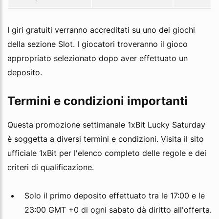
I giri gratuiti verranno accreditati su uno dei giochi
della sezione Slot. I giocatori troveranno il gioco
appropriato selezionato dopo aver effettuato un
deposito.
Termini e condizioni importanti
Questa promozione settimanale 1xBit Lucky Saturday
è soggetta a diversi termini e condizioni. Visita il sito
ufficiale 1xBit per l'elenco completo delle regole e dei
criteri di qualificazione.
Solo il primo deposito effettuato tra le 17:00 e le
23:00 GMT +0 di ogni sabato dà diritto all'offerta.