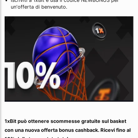
Iscriviti a 1xBit e usa il codice NEWBONUS per
un'offerta di benvenuto.
1xBit può ottenere scommesse gratuite sul basket
con una nuova offerta bonus cashback. Ricevi fino al