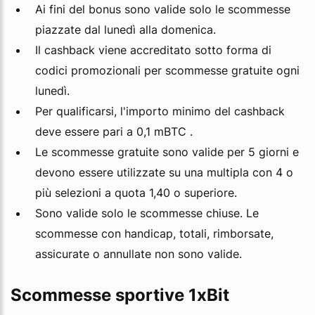
Ai fini del bonus sono valide solo le scommesse
piazzate dal lunedì alla domenica.
Il cashback viene accreditato sotto forma di
codici promozionali per scommesse gratuite ogni
lunedì.
Per qualificarsi, l'importo minimo del cashback
deve essere pari a 0,1 mBTC .
Le scommesse gratuite sono valide per 5 giorni e
devono essere utilizzate su una multipla con 4 o
più selezioni a quota 1,40 o superiore.
Sono valide solo le scommesse chiuse. Le
scommesse con handicap, totali, rimborsate,
assicurate o annullate non sono valide.
Scommesse sportive 1xBit