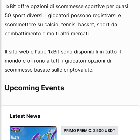
1xBit offre opzioni di scommesse sportive per quasi
50 sport diversi. I giocatori possono registrarsi e
scommettere su calcio, tennis, basket, sport da
combattimento e molti altri mercati.
Il sito web e l'app 1xBit sono disponibili in tutto il
mondo e offrono a tutti i giocatori opzioni di
scommesse basate sulle criptovalute.
Upcoming Events
Latest News
PRIMO PREMIO: 2.500 USDT