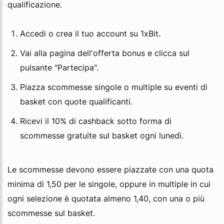
qualificazione.
Accedi o crea il tuo account su 1xBit.
Vai alla pagina dell'offerta bonus e clicca sul
pulsante "Partecipa".
Piazza scommesse singole o multiple su eventi di
basket con quote qualificanti.
Ricevi il 10% di cashback sotto forma di
scommesse gratuite sul basket ogni lunedì.
Le scommesse devono essere piazzate con una quota
minima di 1,50 per le singole, oppure in multiple in cui
ogni selezione è quotata almeno 1,40, con una o più
scommesse sul basket.