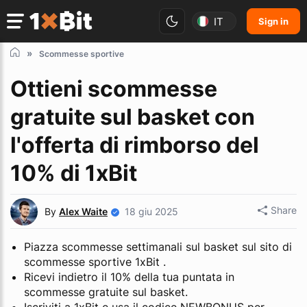
IT
Sign in
Scommesse sportive
Ottieni scommesse
gratuite sul basket con
l'offerta di rimborso del
10% di 1xBit
Share
By
Alex Waite
18 giu 2025
Piazza scommesse settimanali sul basket sul sito di
scommesse sportive 1xBit .
Ricevi indietro il 10% della tua puntata in
scommesse gratuite sul basket.