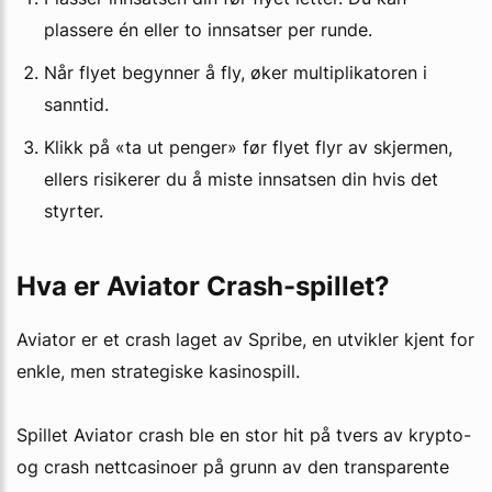
plassere én eller to innsatser per runde.
Når flyet begynner å fly, øker multiplikatoren i
sanntid.
Klikk på «ta ut penger» før flyet flyr av skjermen,
ellers risikerer du å miste innsatsen din hvis det
styrter.
Hva er Aviator Crash-spillet?
Aviator er et crash laget av Spribe, en utvikler kjent for
enkle, men strategiske kasinospill.
Spillet Aviator crash ble en stor hit på tvers av krypto-
og crash nettcasinoer på grunn av den transparente