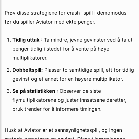
Prøv disse strategiene for crash -spill i demomodus
før du spiller Aviator med ekte penger.
Tidlig uttak
: Ta mindre, jevne gevinster ved å ta ut
penger tidlig i stedet for å vente på høye
multiplikatorer.
Dobbeltspill:
Plasser to samtidige spill, ett for tidlig
gevinst og et annet for en høyere multiplikator.
Se på statistikken
: Observer de siste
flymultiplikatorene og juster innsatsene deretter,
bruk trender for å informere timingen.
Husk at Aviator er et sannsynlighetsspill, og ingen
metode garanterer en gevinst. Disse tilnærmingene