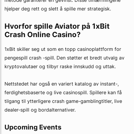
hjelper deg rett og slett å spille mer strategisk.
Hvorfor spille Aviator på 1xBit
Crash Online Casino?
1xBit skiller seg ut som en topp casinoplattform for
pengespill crash -spill. Den støtter et bredt utvalg av
kryptovalutaer og tilbyr raske innskudd og uttak.
Nettstedet har også en variert katalog av instant-,
ferdighetsbaserte og live casinospill. Spillere kan få
tilgang til ytterligere crash game-gamblingtitler, live
dealer-spill og bordalternativer.
Upcoming Events