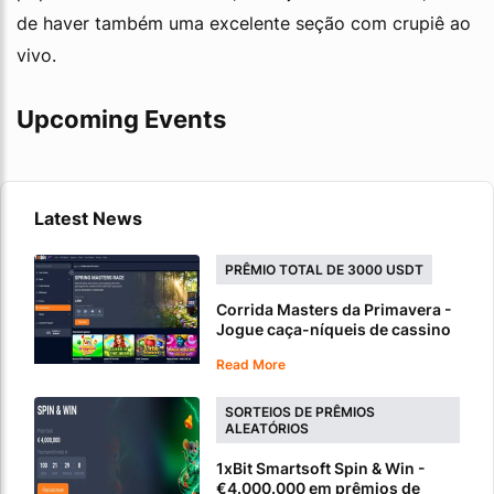
de haver também uma excelente seção com crupiê ao
vivo.
Upcoming Events
Latest News
PRÊMIO TOTAL DE 3000 USDT
Corrida Masters da Primavera -
Jogue caça-níqueis de cassino
no 1xBit e ganhe 1000 USDT
Read More
SORTEIOS DE PRÊMIOS
ALEATÓRIOS
1xBit Smartsoft Spin & Win -
€4.000.000 em prêmios de