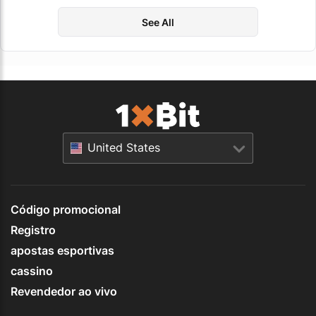
See All
United States
Código promocional
Registro
apostas esportivas
cassino
Revendedor ao vivo