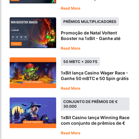
caça-níqueis
Read More
PRÊMIOS MULTIPLICADORES
Promoção de Natal Voltent
Booster na 1xBit - Ganhe até
US$ 3 milhões em bônus
Read More
50 MBTC + 200 FS
1xBit lança Casino Wager Race -
Ganhe 50 mBTC e 50 Spin grátis
Read More
CONJUNTO DE PRÊMIOS DE €
30.000
1xBit Casino lança Winning Race
com conjunto de prêmios de €
30.000
Read More