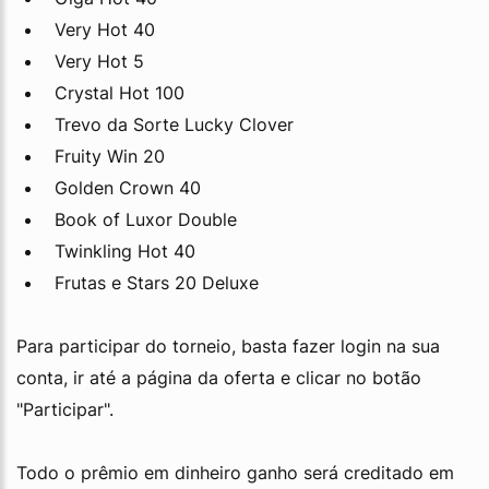
Very Hot 40
Very Hot 5
Crystal Hot 100
Trevo
da Sorte
Lucky Clover
Fruity Win 20
Golden Crown 40
Book of Luxor Double
Twinkling Hot 40
Frutas e Stars 20 Deluxe
Para participar do torneio, basta fazer login na sua
conta, ir até a página da oferta e clicar no botão
"Participar".
Todo o prêmio em dinheiro ganho será creditado em