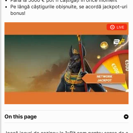
Până la 5000 € pot fi câștigați în orice moment
Pe lângă câștigurile obișnuite, se acordă jackpot-uri
bonus!
LIVE
On this page