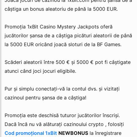
Joacă jocuri de cazinou la 1xBit.com pentru șansa de a
câștiga un bonus aleatoriu de până la 5000 EUR.
Promoția 1xBit Casino Mystery Jackpots oferă
jucătorilor șansa de a câștiga picături aleatorii de până
la 5000 EUR oricând joacă sloturi de la BF Games.
Scăderi aleatorii între 500 € și 5000 € pot fi câștigate
atunci când joci jocuri eligibile.
Pur și simplu conectați-vă la contul dvs. și vizitați
cazinoul pentru șansa de a câștiga!
Promoția este deschisă tuturor jucătorilor înscriși.
Dacă încă nu vă alăturați cazinoului crypto , folosiți
Cod promoțional 1xBit
NEWBONUS
la înregistrare