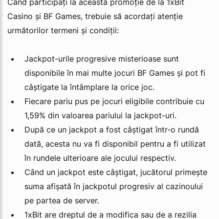
Când participați la această promoție de la 1xBit
Casino și BF Games, trebuie să acordați atenție
următorilor termeni și condiții:
Jackpot-urile progresive misterioase sunt
disponibile în mai multe jocuri BF Games și pot fi
câștigate la întâmplare la orice joc.
Fiecare pariu pus pe jocuri eligibile contribuie cu
1,59% din valoarea pariului la jackpot-uri.
După ce un jackpot a fost câștigat într-o rundă
dată, acesta nu va fi disponibil pentru a fi utilizat
în rundele ulterioare ale jocului respectiv.
Când un jackpot este câștigat, jucătorul primește
suma afișată în jackpotul progresiv al cazinoului
pe partea de server.
1xBit are dreptul de a modifica sau de a rezilia