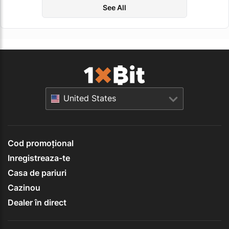
See All
United States
Cod promoțional
Inregistreaza-te
Casa de pariuri
Cazinou
Dealer în direct