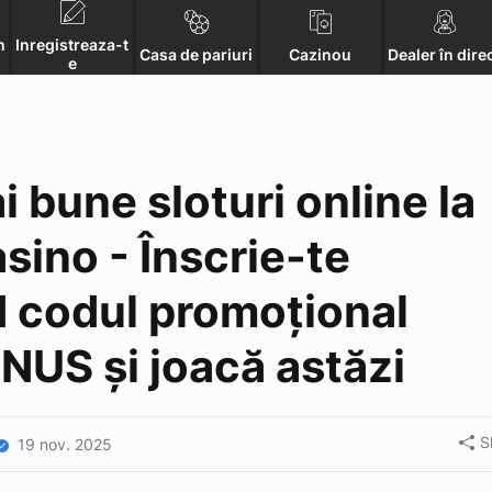
n
Inregistreaza-t
Casa de pariuri
Cazinou
Dealer în dire
e
 bune sloturi online la
sino - Înscrie-te
d codul promoțional
US și joacă astăzi
S
19 nov. 2025