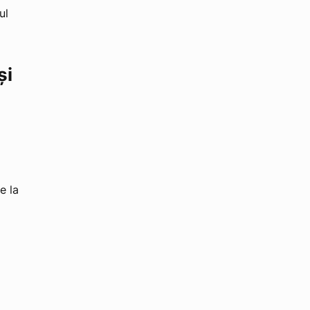
ul
și
e la