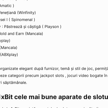
Amatic )
Venețiană (Winfinity)
ei I ( Spinomenal )
 Păstrează și câștigă ( Playson )
Hold and Earn (Mancala)
yplay)
(Mancala)
 (ABXplay)
 organizate elegant după furnizor, temă și stil de joc, permi
reze categorii precum jackpot slots , jocuri video bogate în
iri săptămânale.
xBit cele mai bune aparate de slotu