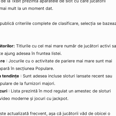
de la 1xBit prezintă aparatele de slot cu care jucătorii
 mai mult la un moment dat.
 publică criteriile complete de clasificare, selecția se bazea
torilor:
Titlurile cu cel mai mare număr de jucători activi s
e ajung adesea în fruntea listei.
ere
: Jocurile cu o activitate de pariere mai mare sunt mai
pară în secțiunea Populare.
în tendințe
: Sunt adesea incluse sloturi lansate recent sau
opulare de la furnizori majori.
curi
: Lista prezintă în mod regulat un amestec de sloturi
i video moderne și jocuri cu jackpot.
te actualizată frecvent, așa că jucătorii văd de obicei o