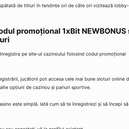
ătată de titluri în tendințe ori de câte ori vizitează lobby-
odul promoțional 1xBit NEWBONUS 
uri
 înregistra pe site-ul cazinoului folosind codul promoțional
gistrării, jucătorii pot accesa cele mai bune sloturi online d
alte opțiuni de cazinou și pariuri sportive.
asino este simplă. Iată cum să te înregistrezi și să începi să