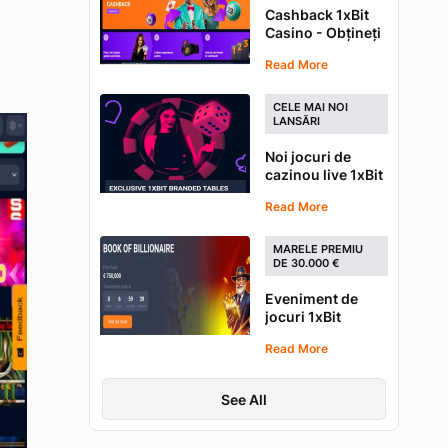
Cashback 1xBit
Casino - Obțineți
recompense
Read More
zilnice pentru
jocurile de
cazinou
CELE MAI NOI
LANSĂRI
Noi jocuri de
cazinou live 1xBit
- Joacă titluri
Read More
exclusive de
Blackjack și
Ruletă
MARELE PREMIU
DE 30.000 €
Eveniment de
jocuri 1xBit
Fugaso - Câștigă
Read More
o parte din fondul
de premii de
750.000 €
See All