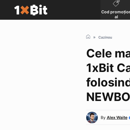
Cod promoțio
al
Cazinou
Cele mai
1xBit Ca
folosin
NEWBON
By
Alex Waite