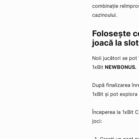
combinație reîmprosp
cazinoului.
Folosește c
joacă la slot
Noii jucători se pot
1xBit
NEWBONUS.
După finalizarea înre
1xBit și pot explora 
Începerea la 1xBit C
joci: