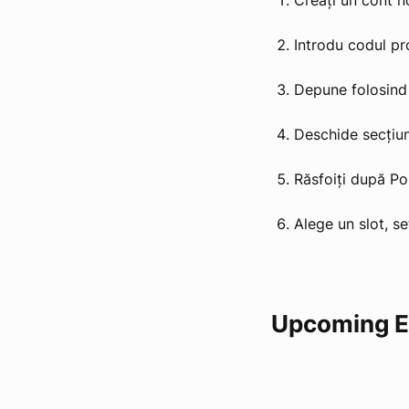
Creați un cont no
Introdu codul pr
Depune folosind
Deschide secțiun
Răsfoiți după Po
Alege un slot, se
Upcoming E