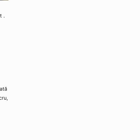
t .
ată
cru,