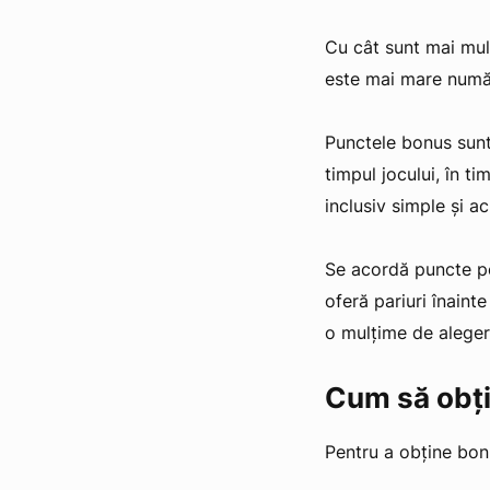
Cu cât sunt mai mult
este mai mare număr
Punctele bonus sunt 
timpul jocului, în ti
inclusiv simple și a
Se acordă puncte pen
oferă pariuri înainte
o mulțime de aleger
Cum să obțin
Pentru a obține bonus