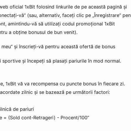
web oficial 1xBit folosind linkurile de pe această pagină și
onectați-vă” (sau, alternativ, faceți clic pe „Înregistrare” pen
nt, amintindu-vă să utilizați codul promoțional 1xBit
tru a obține bonusul de bun venit).
 meu” și înscrieți-vă pentru această ofertă de bonus
i sportive și începeți să plasați pariurile în mod normal.
le, 1xBit vă va recompensa cu puncte bonus în fiecare zi.
cordate zilnic și se bazează pe următorii factori:
ilnică de pariuri
e = (Sold cont-Retrageri) - Procent/100”