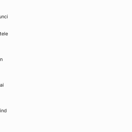
unci
tele
în
ai
iind