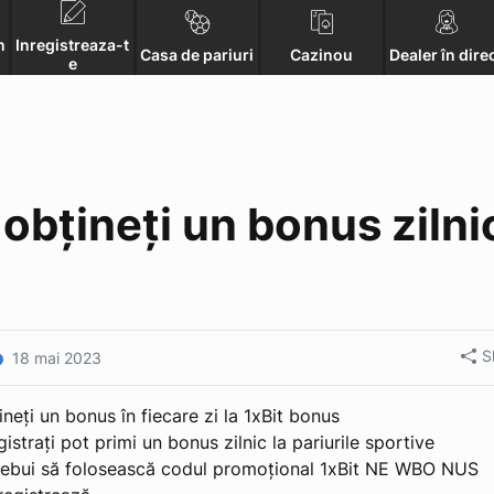
n
Inregistreaza-t
Casa de pariuri
Cazinou
Dealer în dire
e
obțineți un bonus zilni
S
18 mai 2023
ineți un bonus în fiecare zi la 1xBit bonus
egistrați pot primi un bonus zilnic la pariurile sportive
 trebui să folosească codul promoțional 1xBit NE WBO NUS