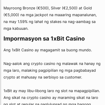
Mayroong Bronze (€500), Silver (€2,500) at Gold
(€5,000) na mga jackpot na maaaring mapanalunan,
na may 1.59% ng lahat ng stakes na nag-aambag sa
mga kabuuan.
Impormasyon sa 1xBit Casino
Ang 1xBit Casino ay magagamit sa buong mundo.
Nag-aalok ang crypto casino ng malawak na hanay ng
mga laro, malaking pagpipilian ng mga pagbabayad
crypto at mahusay na serbisyo sa customer.
1xBit ay may libu-libong laro ng slot na mapagpipilian.
Ang sikat na crypto casino ay maraming sikat na laro
ng slot at regular na naglulunsad ng mga bagong