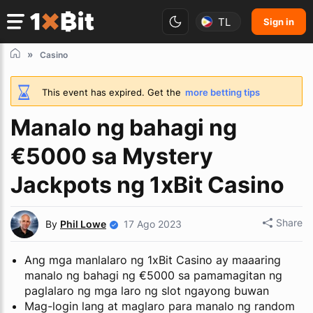
TL
Sign in
Casino
This event has expired. Get the
more betting tips
Manalo ng bahagi ng
€5000 sa Mystery
Jackpots ng 1xBit Casino
Share
By
Phil Lowe
17 Ago 2023
Ang mga manlalaro ng 1xBit Casino ay maaaring
manalo ng bahagi ng €5000 sa pamamagitan ng
paglalaro ng mga laro ng slot ngayong buwan
Mag-login lang at maglaro para manalo ng random