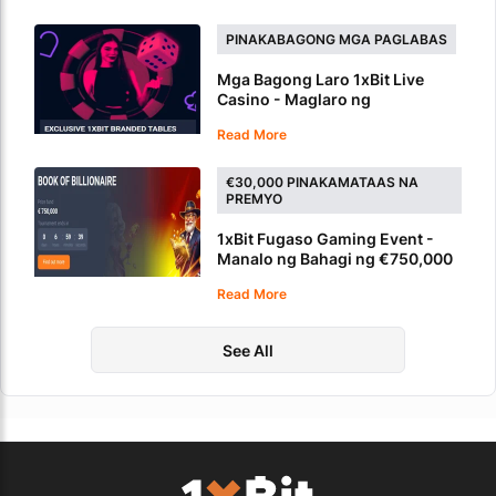
PINAKABAGONG MGA PAGLABAS
Mga Bagong Laro 1xBit Live
Casino - Maglaro ng
Eksklusibong Pamagat sa
Read More
Blackjack at Roulette
€30,000 PINAKAMATAAS NA
PREMYO
1xBit Fugaso Gaming Event -
Manalo ng Bahagi ng €750,000
Prize Pool
Read More
See All