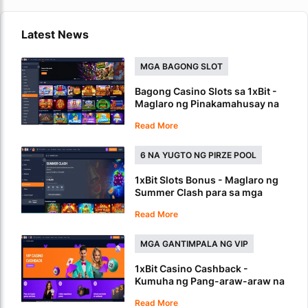
Latest News
MGA BAGONG SLOT
Bagong Casino Slots sa 1xBit -
Maglaro ng Pinakamahusay na
Bagong Laro
Read More
6 NA YUGTO NG PIRZE POOL
1xBit Slots Bonus - Maglaro ng
Summer Clash para sa mga
Premyong Pera
Read More
MGA GANTIMPALA NG VIP
1xBit Casino Cashback -
Kumuha ng Pang-araw-araw na
Gantimpala para sa Paglalaro sa
Read More
Casino